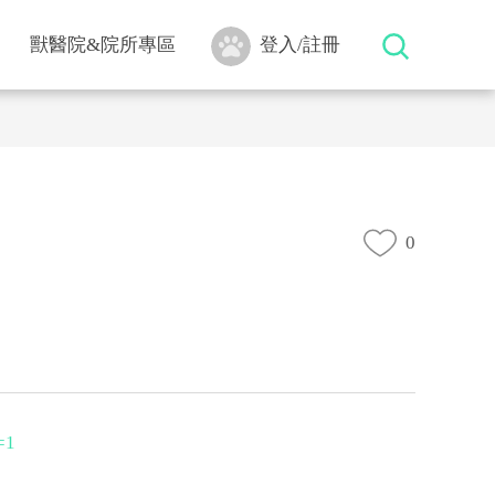
獸醫院&院所專區
登入/註冊
0
=1