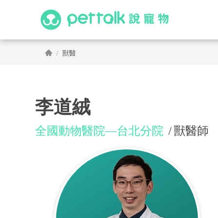
獸醫
李道絨
全國動物醫院—台北分院
獸醫師