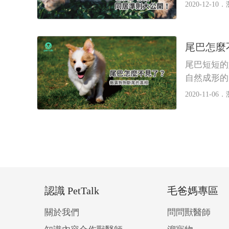
生貓狗大戰
2020-12-10．
尾巴怎麼
尾巴短短的
自然成形的
2020-11-06．
認識 PetTalk
毛爸媽專區
關於我們
問問獸醫師