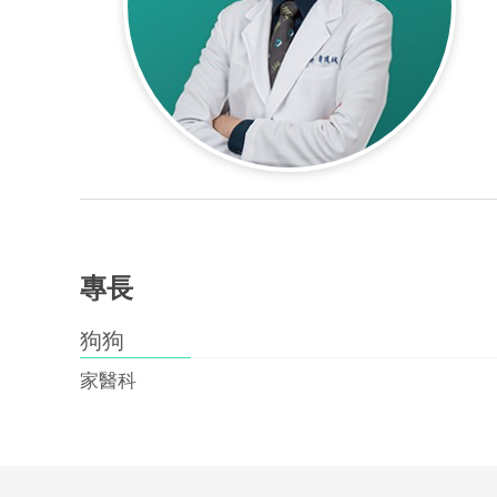
專長
狗狗
家醫科