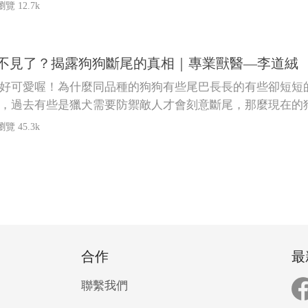
！
瀏覽 12.7k
不見了？揭露狗狗斷尾的真相｜專業獸醫—李道絨
好可愛喔！為什麼同品種的狗狗有些尾巴長長的有些卻短短
，過去有些是獵犬需要防禦敵人才會刻意斷尾，那麼現在的
瀏覽 45.3k
合作
最
聯繫我們