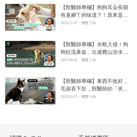
【獸醫師專欄】狗狗耳朵長期
有臭腳丫的味道？！原來是鼻
咽息肉造成的｜專業獸醫—許
2023-11-07．
瀏覽 5.9k
志全
【獸醫師專欄】水蛭入侵！狗
狗狂流鼻血，出遊爬山涉水最
容易感染｜專業獸醫—許志全
2023-09-01．
瀏覽 5.5k
【獸醫師專欄】東西不收好，
毛孩吞下肚，獸醫師的「夾夾
樂」日常｜專業獸醫—許志全
2023-03-15．
瀏覽 4.0k