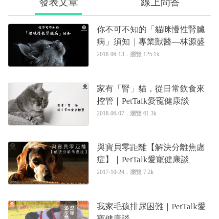
發表文章
線上問答
你不可不知的「貓咪慢性腎臟
病」須知｜專業獸醫—林源盛
2018-06-13．
瀏覽 125.1k
家有「腎」貓，從日常飲食來
控管｜PetTalk愛寵健康談
2018-06-07．
瀏覽 61.3k
與寶貝零距離【解決分離焦慮
症】｜PetTalk愛寵健康談
2017-10-24．
瀏覽 7.2k
我家毛孩排尿困難｜PetTalk愛
寵健康談