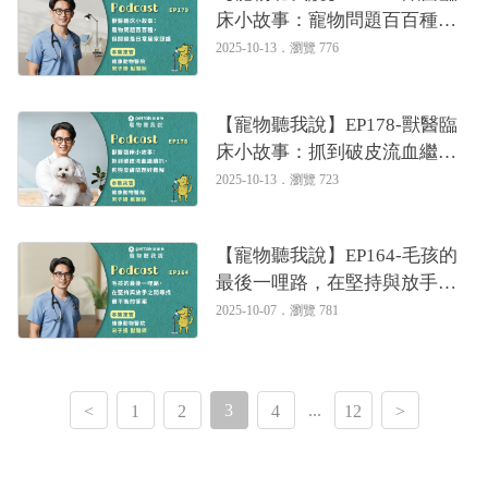
床小故事：寵物問題百百種，
但關鍵是日常居家照護｜專業
2025-10-13．
瀏覽 776
獸醫—宋子揚
【寵物聽我說】EP178-獸醫臨
床小故事：抓到破皮流血繼續
抓，狗狗皮膚問題好難解｜專
2025-10-13．
瀏覽 723
業獸醫—宋子揚
【寵物聽我說】EP164-毛孩的
最後一哩路，在堅持與放手之
間尋找最平衡的答案｜專業獸
2025-10-07．
瀏覽 781
醫—宋子揚
3
...
<
1
2
4
12
>