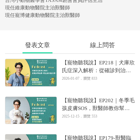
台灣小動物醫學會TASAM創會會員評估主治
現任維康動物醫院主治獸醫師
現任寵博健康動物醫院主治獸醫師
發表文章
線上問答
【寵物聽我說】EP218｜犬庫欣
氏症深入解析：從確診到治
療，飼主該知道的事！｜專業
2026-01-07．
瀏覽 833
獸醫—宋子揚
【寵物聽我說】EP202｜冬季毛
孩皮膚SOS，獸醫師教你幫毛
孩溫暖過冬不踩雷｜專業獸醫
2025-12-15．
瀏覽 553
—宋子揚
【寵物聽我說】EP179-獸醫臨