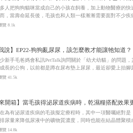
多人把狗狗貓咪當成自己的小孩在飼養，加上動物醫療的快
而，當壽命延長後，毛孩也和人類一樣漸漸需要面對不少疾
瀏覽 8.1k
我說】EP22-狗狗亂尿尿，該怎麼教才能讓牠知道
少新手毛爸媽會私訊PetTalk詢問關於「幼犬幼貓」的問
成長的公狗，以前都是蹲在尿布墊上尿尿，最近卻愛上抬腳
，是不是要處罰牠，這樣下次牠才會知道不可以亂大小便？
瀏覽 41.5k
Talk來開箱】當毛孩得泌尿道疾病時，乾濕糧搭配效
在為有泌尿道疾病的毛孩擬定療程時，其中一項醫囑絕對是
排尿量來降低尿液中的礦物質濃度，同時也能在結晶體聚積
瀏覽 14.8k