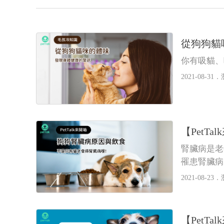
從狗狗貓
你有吸貓、
2021-08-31．
【Pet
腎臟病是老
罹患腎臟病
2021-08-23．
【Pet