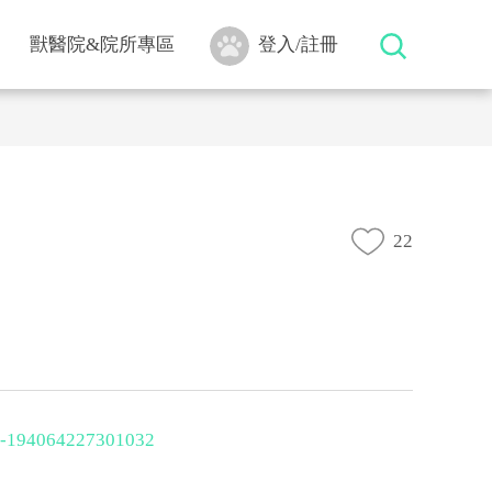
獸醫院&院所專區
登入/註冊
22
-194064227301032