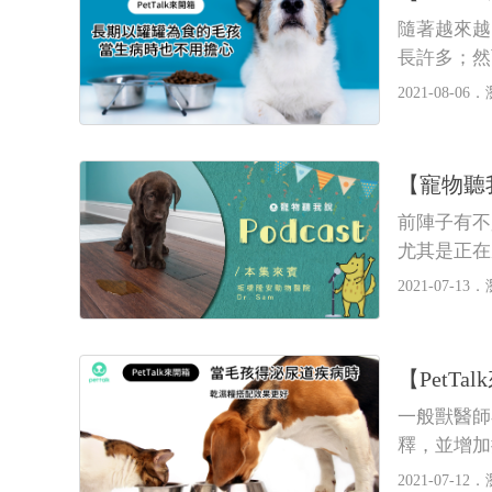
隨著越來越
長許多；然
2021-08-06．
【寵物聽
前陣子有不
尤其是正在
便、亂尿尿
2021-07-13．
【Pet
一般獸醫師
釋，並增加
2021-07-12．