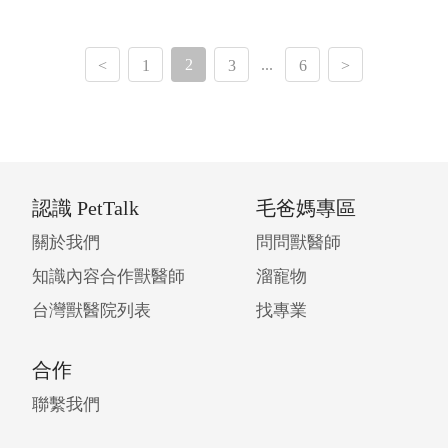
2
...
<
1
3
6
>
認識 PetTalk
毛爸媽專區
關於我們
問問獸醫師
知識內容合作獸醫師
溜寵物
台灣獸醫院列表
找專業
合作
聯繫我們