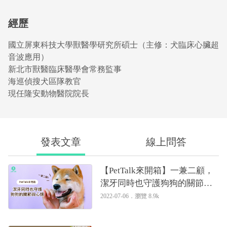
經歷
國立屏東科技大學獸醫學研究所碩士（主修：犬臨床心臟超
音波應用）
新北市獸醫臨床醫學會常務監事
海巡偵搜犬區隊教官
現任隆安動物醫院院長
發表文章
線上問答
【PetTalk來開箱】一兼二顧，
潔牙同時也守護狗狗的關節與
心情｜專業獸醫—姚勝隆
2022-07-06．
瀏覽 8.9k