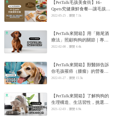
【PetTalk毛孩美食街】Hi-
Qpets究健康鮮食餐—讓毛孩舔
盤的健康美味鮮食｜專業獸醫
2022-05-25．
瀏覽 7.1k
—姚勝隆
【PetTalk來開箱】用「雞尾酒
療法」照顧狗狗的關節｜專業
獸醫—姚勝隆
2022-02-08．
瀏覽 4.4k
【PetTalk來開箱】獸醫師告訴
你毛孩罹癌（腫瘤）的營養建
議｜專業獸醫—姚勝隆
2022-01-27．
瀏覽 15.5k
【PetTalk來開箱】了解狗狗的
生理構造、生活習性，挑選適
合的食物｜專業獸醫—姚勝隆
2021-12-03．
瀏覽 6.9k