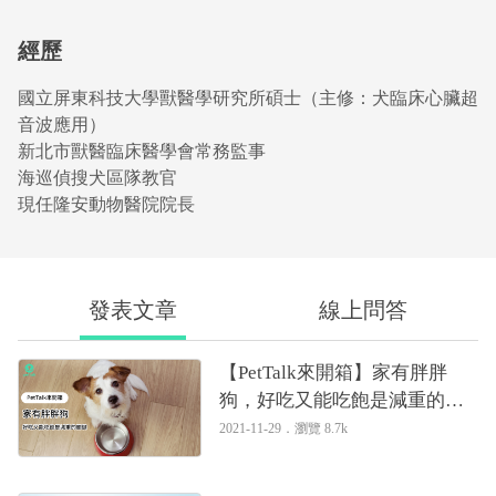
經歷
國立屏東科技大學獸醫學研究所碩士（主修：犬臨床心臟超
音波應用）
新北市獸醫臨床醫學會常務監事
海巡偵搜犬區隊教官
現任隆安動物醫院院長
發表文章
線上問答
【PetTalk來開箱】家有胖胖
狗，好吃又能吃飽是減重的關
鍵｜專業獸醫—姚勝隆
2021-11-29．
瀏覽 8.7k