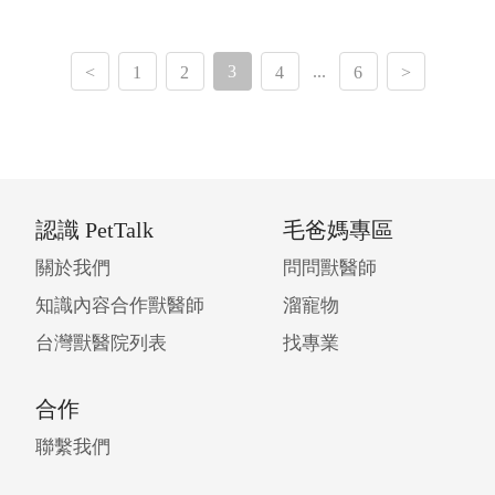
3
...
<
1
2
4
6
>
認識 PetTalk
毛爸媽專區
關於我們
問問獸醫師
知識內容合作獸醫師
溜寵物
台灣獸醫院列表
找專業
合作
聯繫我們