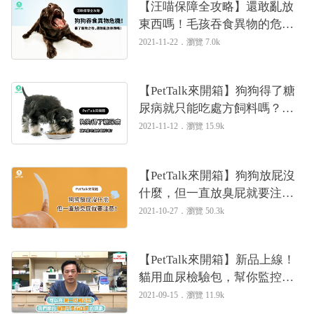
【汪喵保障全攻略】還敢亂放
東西嗎！毛孩吞食異物的危機
｜專業獸醫—姚勝隆
2021-11-22．
瀏覽 7.0k
【PetTalk來開箱】狗狗得了糖
尿病就只能吃處方飼料嗎？｜
專業獸醫—姚勝隆
2021-11-12．
瀏覽 15.9k
【PetTalk來開箱】狗狗放屁沒
什麼，但一直放臭屁就要注
意！｜專業獸醫—姚勝隆
2021-10-27．
瀏覽 50.3k
【PetTalk來開箱】新品上線！
貓用血尿檢驗包，幫你監控貓
咪的健康！｜專業獸醫—姚勝
2021-09-15．
瀏覽 11.9k
隆