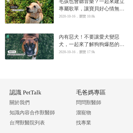
毛孩也會聽音樂？一起來建立
專屬歌單，讓寶貝好心情無煩
惱！｜專業獸醫—黃硯庭
2020-10-16．
瀏覽 10.8k
內有惡犬！不要讓愛犬變惡
犬，一起來了解狗狗爆怒的原
因吧！｜專業獸醫—黃硯庭
2020-10-16．
瀏覽 17.9k
認識 PetTalk
毛爸媽專區
關於我們
問問獸醫師
知識內容合作獸醫師
溜寵物
台灣獸醫院列表
找專業