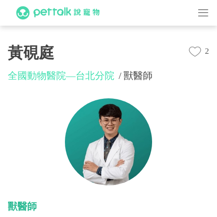
黃硯庭
2
全國動物醫院—台北分院
獸醫師
獸醫師