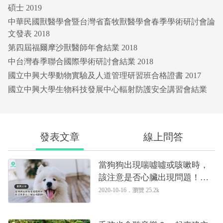
碩士 2019
中華民國獸醫學會暨台灣省畜牧獸醫學會春季學術研討會論
文發表 2018
第四屆福爾摩沙獸醫師年會結業 2018
中台灣春季聯合國際學術研討會結業 2018
國立中興大學動物實驗及人道管理研習班合格證書 2017
國立中興大學生物科技發展中心輻射防護安全講習會結業
發表文章
線上問答
當狗狗出現喘噓噓或咳嗽時，
該注意是否心臟出現問題！｜
專業獸醫—黃硯庭
2020-10-16．
瀏覽 25.2k