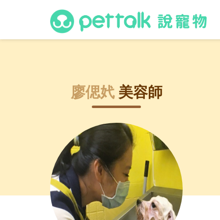
廖偲㚤
美容師