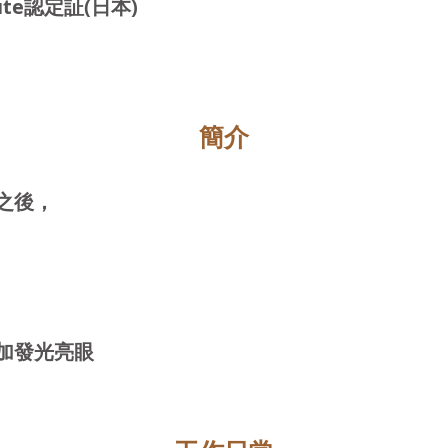
titute認定証(日本)
簡介
之後，
加發光亮眼