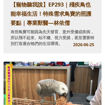
【寵物聽我說】EP293｜殘疾鳥也
能幸福生活！特殊需求鳥寶的照護
要點｜專業獸醫—林依儒
有些鳥寶可能因為先天發育、意外受傷或疾病，
所以飛不起來、站不穩、視力受損，甚至需要特
別打造適合牠們的生活環境。
2026-06-25