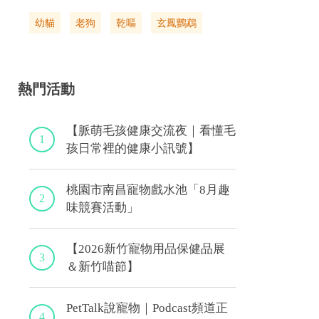
幼貓
老狗
乾嘔
玄鳳鸚鵡
熱門活動
【脈萌毛孩健康交流夜｜看懂毛
1
孩日常裡的健康小訊號】
桃園市南昌寵物戲水池「8月趣
2
味競賽活動」
【2026新竹寵物用品保健品展
3
＆新竹喵節】
PetTalk說寵物｜Podcast頻道正
4