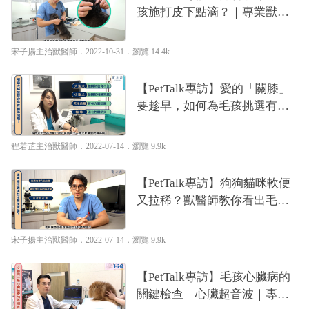
孩施打皮下點滴？｜專業獸醫
師—宋子揚
宋子揚主治獸醫師
．2022-10-31．
瀏覽 14.4k
【PetTalk專訪】愛的「關膝」
要趁早，如何為毛孩挑選有效
的關節營養成分？｜專業獸醫
—程若芷
程若芷主治獸醫師
．2022-07-14．
瀏覽 9.9k
【PetTalk專訪】狗狗貓咪軟便
又拉稀？獸醫師教你看出毛孩
腸道隱憂｜專業獸醫—宋子揚
宋子揚主治獸醫師
．2022-07-14．
瀏覽 9.9k
【PetTalk專訪】毛孩心臟病的
關鍵檢查—心臟超音波｜專業