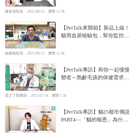
獸醫—陳俊達
陳俊達院長
．2022-06-15．
瀏覽 11.3k
【PetTalk來開箱】新品上線！
貓用血尿檢驗包，幫你監控貓
咪的健康！｜專業獸醫—姚勝
隆
姚勝隆院長
．2021-09-15．
瀏覽 11.9k
【PetTalk專訪】和你一起慢慢
變老～熟齡毛孩的保健需求與
以往不同｜專業獸醫—曾文丁
曾文丁獸醫師
．2021-07-14．
瀏覽 5.5k
【PetTalk專訪】貓の都市傳說
PART4—「貓的報恩」為什麼
貓會獻東西給飼主？｜貓行為
獸醫—林子軒