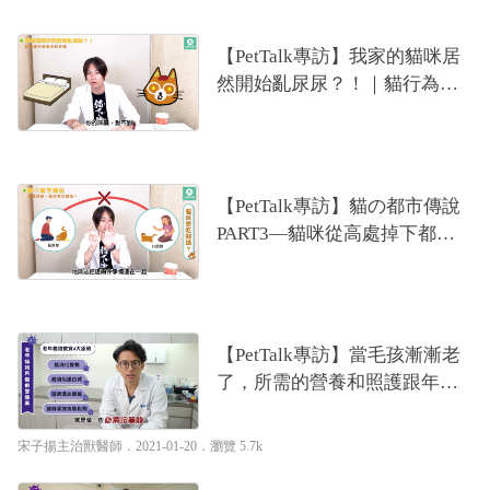
【PetTalk專訪】我家的貓咪居
然開始亂尿尿？！｜貓行為獸
醫—林子軒
【PetTalk專訪】貓の都市傳說
PART3—貓咪從高處掉下都可
以安全著地？｜貓行為獸醫—
林子軒
【PetTalk專訪】當毛孩漸漸老
了，所需的營養和照護跟年輕
時不同｜專業獸醫—宋子揚
宋子揚主治獸醫師
．2021-01-20．
瀏覽 5.7k