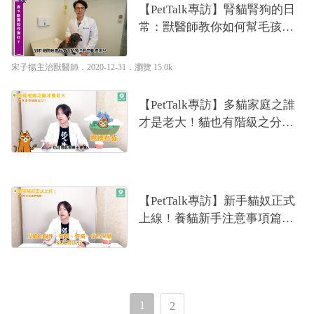
【PetTalk專訪】腎貓腎狗的日
常：獸醫師教你如何幫毛孩注
射皮下點滴｜專業獸醫—宋子
揚
宋子揚主治獸醫師
．2020-12-31．
瀏覽 15.0k
【PetTalk專訪】多貓家庭之誰
才是老大！貓也有階級之分？
｜貓行為獸醫—林子軒
【PetTalk專訪】新手貓奴正式
上線！養貓新手注意事項篇｜
貓行為獸醫—林子軒
1
2