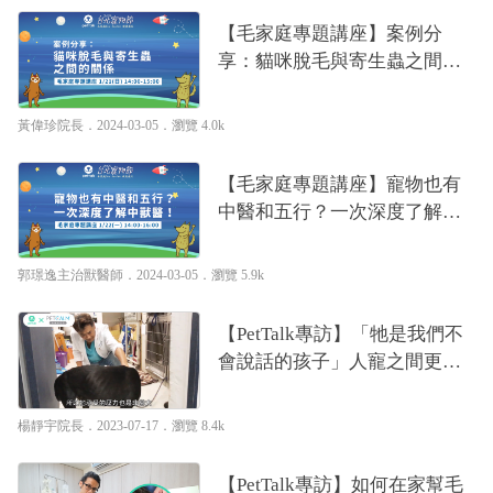
【毛家庭專題講座】案例分
享：貓咪脫毛與寄生蟲之間的
關係｜專業獸醫師—黃偉珍
黃偉珍院長
．2024-03-05．
瀏覽 4.0k
【毛家庭專題講座】寵物也有
中醫和五行？一次深度了解中
獸醫！｜專業獸醫師—郭璟逸
郭璟逸主治獸醫師
．2024-03-05．
瀏覽 5.9k
【PetTalk專訪】「牠是我們不
會說話的孩子」人寵之間更需
要換位思考，是毛孩幸福快樂
的必修學分｜專業獸醫師—楊
楊靜宇院長
．2023-07-17．
瀏覽 8.4k
靜宇
【PetTalk專訪】如何在家幫毛