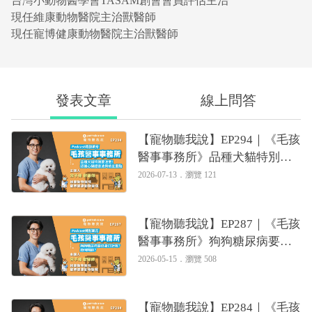
台灣小動物醫學會TASAM創會會員評估主治
現任維康動物醫院主治獸醫師
現任寵博健康動物醫院主治獸醫師
發表文章
線上問答
【寵物聽我說】EP294｜《毛孩
醫事事務所》品種犬貓特別要
注意！認識心臟超音波與檢查
2026-07-13．
瀏覽 121
重點｜專業獸醫—宋子揚
【寵物聽我說】EP287｜《毛孩
醫事事務所》狗狗糖尿病要終
身打針嗎？如何照顧？
2026-05-15．
瀏覽 508
【寵物聽我說】EP284｜《毛孩