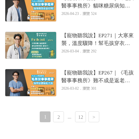
醫事事務所》貓咪糖尿病知多
少，會好嗎？如何照顧？
2026-04-23．
瀏覽 524
【寵物聽我說】EP271｜大寒來
襲，溫度驟降！幫毛孩穿衣
服、蓋毯子，你的保暖措施有
2026-03-04．
瀏覽 292
做對嗎？｜專業獸醫—宋子揚
【寵物聽我說】EP267｜《毛孩
醫事事務所》難不成是返老還
童？淺談貓咪的甲狀腺機能亢
2026-03-02．
瀏覽 301
進
1
...
2
12
>