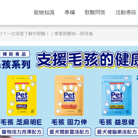
寵物知識
專欄
獸醫問答
活動專區
行？一次深度了解中獸醫！｜專業獸醫師—郭璟逸