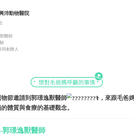
興沛動物醫院
士
治獸醫師
驗
共同創辦人
北寵物節邀請到郭璟逸獸醫師
，來跟毛爸
貓的體質與食療的基礎觀念。
—郭璟逸獸醫師