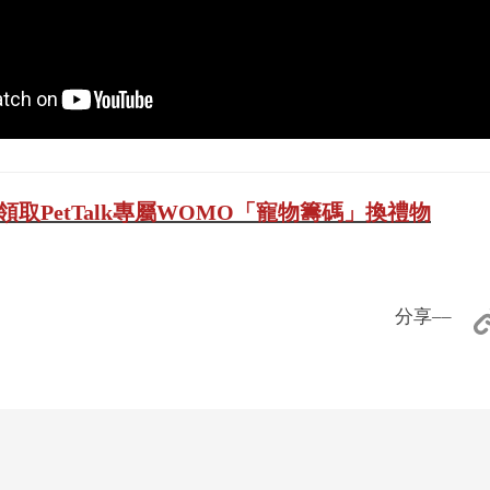
領取PetTalk專屬WOMO「寵物籌碼」換禮物
分享––