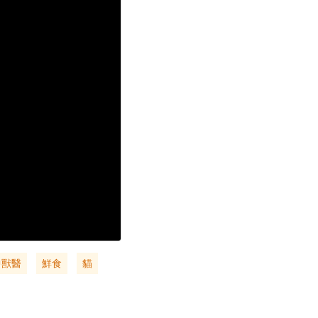
中獸醫
鮮食
貓