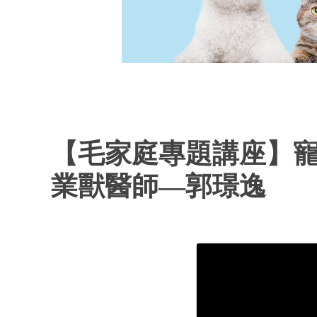
【毛家庭專題講座】
業獸醫師—郭璟逸