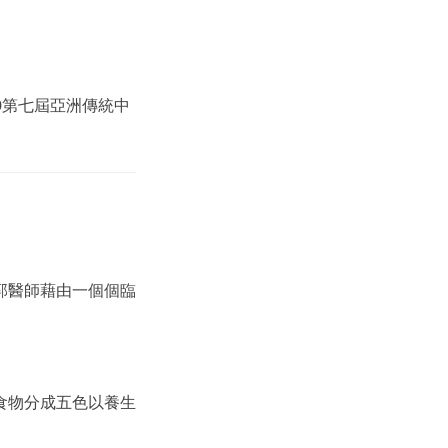
19第七屆亞洲傳統中
郭醫師藉由一個個臨
食物分成五色以養生