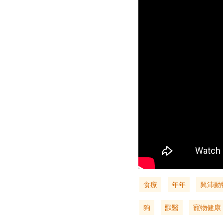
食療
年年
興沛動
狗
獸醫
寵物健康