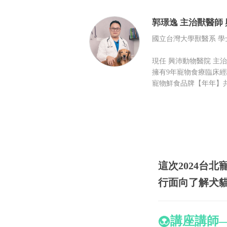
郭璟逸
主治獸醫師
國立台灣大學獸醫系 學
現任 興沛動物醫院 主
擁有9年寵物食療臨床經
寵物鮮食品牌【年年】
這次2024台
行面向了解犬
講座講師