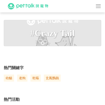
#Crazy Tail
熱門關鍵字
幼貓
老狗
乾嘔
玄鳳鸚鵡
熱門活動