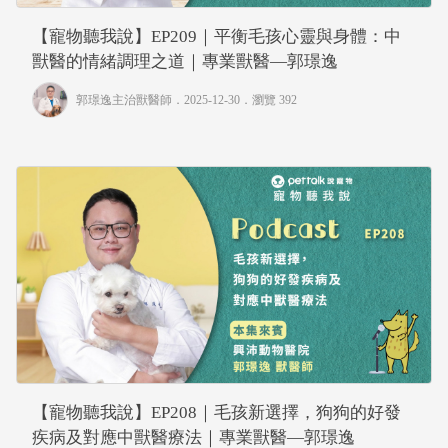
【寵物聽我說】EP209｜平衡毛孩心靈與身體：中
獸醫的情緒調理之道｜專業獸醫—郭璟逸
郭璟逸主治獸醫師
．2025-12-30．
瀏覽 392
【寵物聽我說】EP208｜毛孩新選擇，狗狗的好發
疾病及對應中獸醫療法｜專業獸醫—郭璟逸