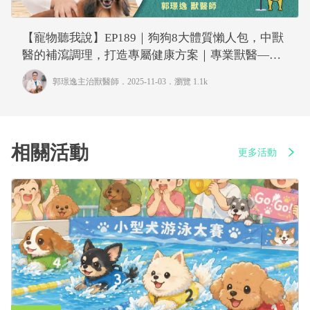
【寵物聽我說】EP189｜狗狗8大體質懶人包，中獸
醫的補瀉調理，打造專屬健康方案｜專業獸醫—郭
璟逸
郭璟逸主治獸醫師
．2025-11-03．
瀏覽 1.1k
相關活動
更多活動