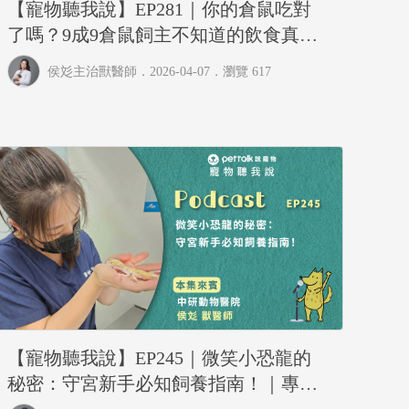
【寵物聽我說】EP281｜你的倉鼠吃對
了嗎？9成9倉鼠飼主不知道的飲食真相
｜專業獸醫—侯彣
侯彣主治獸醫師
．2026-04-07．
瀏覽 617
【寵物聽我說】EP245｜微笑小恐龍的
秘密：守宮新手必知飼養指南！｜專業