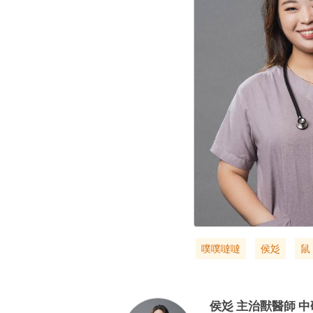
噗噗噠噠
侯彣
鼠
侯彣
主治獸醫師
中