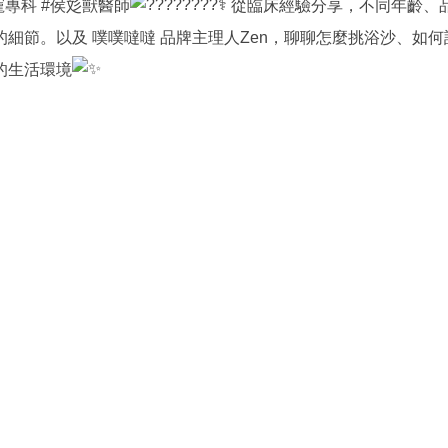
寵專科
#侯彣獸醫師
從臨床經驗分享，不同年齡、
的細節。以及
噗噗噠噠
品牌主理人Zen，聊聊怎麼挑浴沙、如
的生活環境