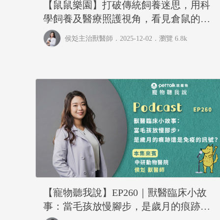
【鼠鼠樂園】打破傳統飼養迷思，用科
學飼養及醫療照護視角，看見倉鼠的真
實需求｜專業獸醫—侯彣
侯彣主治獸醫師
．2025-12-02．
瀏覽 6.8k
【寵物聽我說】EP260｜獸醫臨床小故
事：當毛孩放慢腳步，是歲月的痕跡還