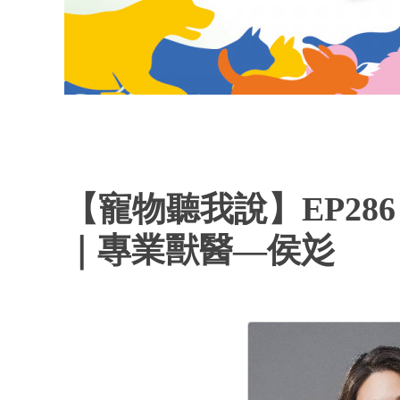
【寵物聽我說】EP2
｜專業獸醫—侯彣