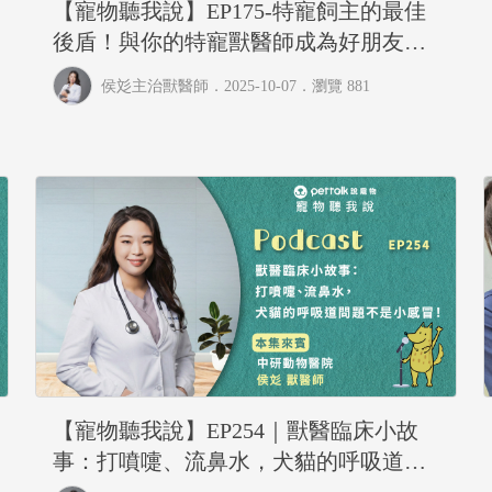
【寵物聽我說】EP175-特寵飼主的最佳
後盾！與你的特寵獸醫師成為好朋友很
重要｜專業獸醫—侯彣
侯彣主治獸醫師
．2025-10-07．
瀏覽 881
【寵物聽我說】EP254｜獸醫臨床小故
事：打噴嚏、流鼻水，犬貓的呼吸道問