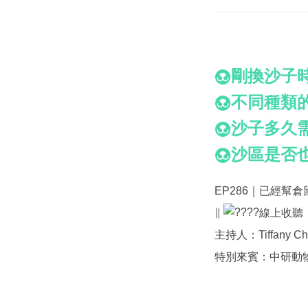
剛換沙子
不同種類
沙子多久
沙區是否
EP286｜已經幫倉
∥
線上收聽
主持人：Tiffany Ch
特別來賓：中研動物