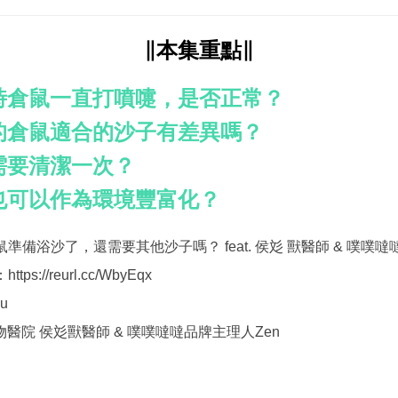
∥本集重點∥
時倉鼠一直打噴嚏，是否正常？
的倉鼠適合的沙子有差異嗎？
需要清潔一次？
也可以作為環境豐富化？
鼠準備浴沙了，還需要其他沙子嗎？ feat. 侯彣 獸醫師 & 噗噗噠噠
：
https://reurl.cc/WbyEqx
u
醫院 侯彣獸醫師 & 噗噗噠噠品牌主理人Zen