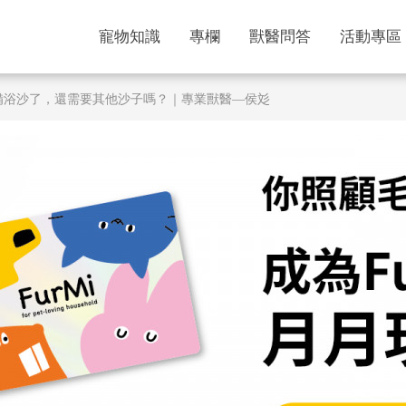
寵物知識
專欄
獸醫問答
活動專區
準備浴沙了，還需要其他沙子嗎？｜專業獸醫—侯彣