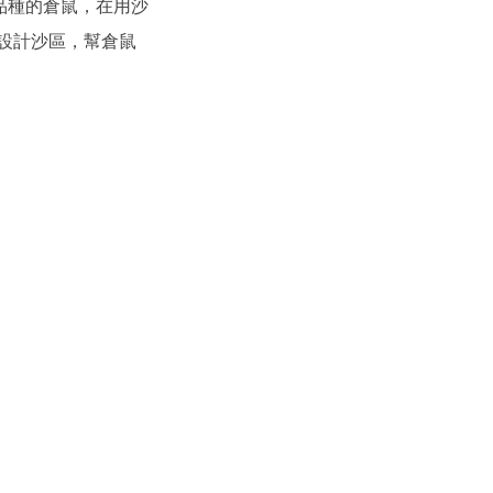
品種的倉鼠，在用沙
何設計沙區，幫倉鼠