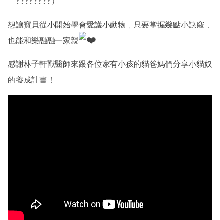
）
想讓寶貝從小開始學會愛護小動物，只要掌握幾點小訣竅，
也能和樂融融一家親
感謝
林子軒獸醫師
來跟各位家有小孩的貓爸媽們分享小貓奴
的養成計畫！