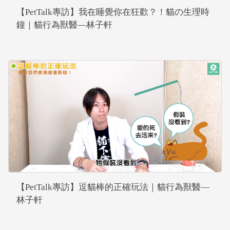
【PetTalk專訪】我在睡覺你在狂歡？！貓の生理時
鐘｜貓行為獸醫—林子軒
【PetTalk專訪】逗貓棒的正確玩法｜貓行為獸醫—
林子軒