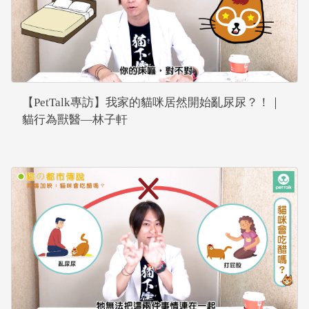
【PetTalk專訪】我家的貓咪居然開始亂尿尿？！｜
貓行為獸醫—林子軒