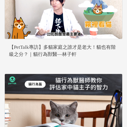
【PetTalk專訪】多貓家庭之誰才是老大！貓也有階
級之分？｜貓行為獸醫—林子軒