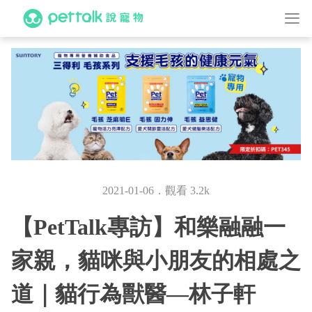
2021-01-06．觀看 3.2k
【PetTalk專訪】和樂融融一
家親，貓咪與小朋友的相處之
道｜貓行為獸醫—林子軒