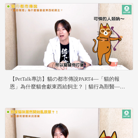
【PetTalk專訪】貓の都市傳說PART4—「貓的報
恩」為什麼貓會獻東西給飼主？｜貓行為獸醫—林
子軒