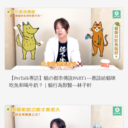
【PetTalk專訪】貓の都市傳說PART1—應該給貓咪
吃魚和喝牛奶？｜貓行為獸醫—林子軒