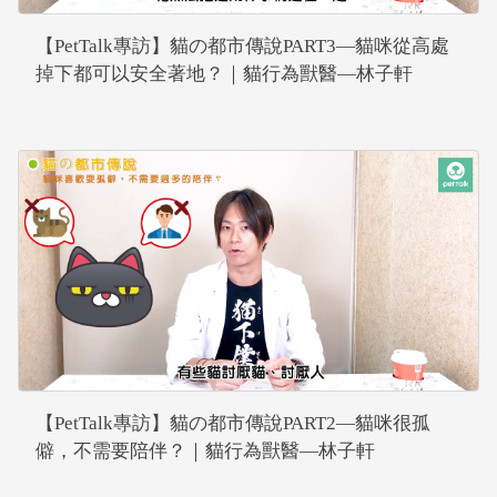
【PetTalk專訪】貓の都市傳說PART3—貓咪從高處
掉下都可以安全著地？｜貓行為獸醫—林子軒
【PetTalk專訪】貓の都市傳說PART2—貓咪很孤
僻，不需要陪伴？｜貓行為獸醫—林子軒