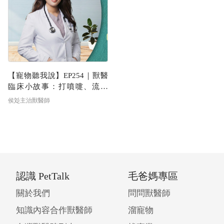
【寵物聽我說】EP254｜獸醫
臨床小故事：打噴嚏、流鼻
水，犬貓的呼吸道問題不是小
侯彣主治獸醫師
感冒！｜專業獸醫—侯彣
認識 PetTalk
毛爸媽專區
關於我們
問問獸醫師
知識內容合作獸醫師
溜寵物