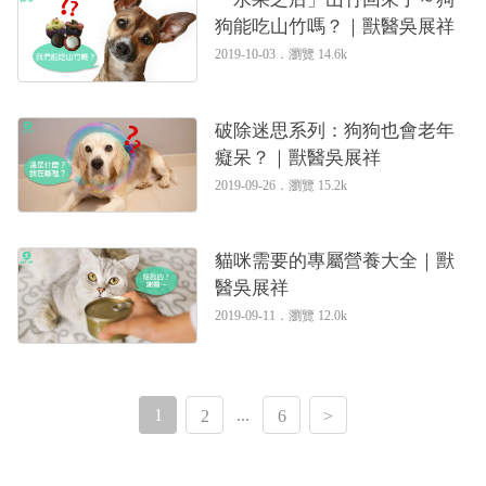
狗能吃山竹嗎？｜獸醫吳展祥
2019-10-03．
瀏覽 14.6k
破除迷思系列：狗狗也會老年
癡呆？｜獸醫吳展祥
2019-09-26．
瀏覽 15.2k
貓咪需要的專屬營養大全｜獸
醫吳展祥
2019-09-11．
瀏覽 12.0k
1
...
2
6
>