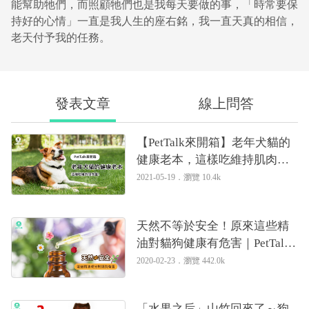
能幫助牠們，而照顧牠們也是我每天要做的事，「時常要保
持好的心情」一直是我人生的座右銘，我一直天真的相信，
老天付予我的任務。
發表文章
線上問答
【PetTalk來開箱】老年犬貓的
健康老本，這樣吃維持肌肉量
｜獸醫吳展祥
2021-05-19．
瀏覽 10.4k
天然不等於安全！原來這些精
油對貓狗健康有危害｜PetTalk
愛寵健康談
2020-02-23．
瀏覽 442.0k
「水果之后」山竹回來了～狗