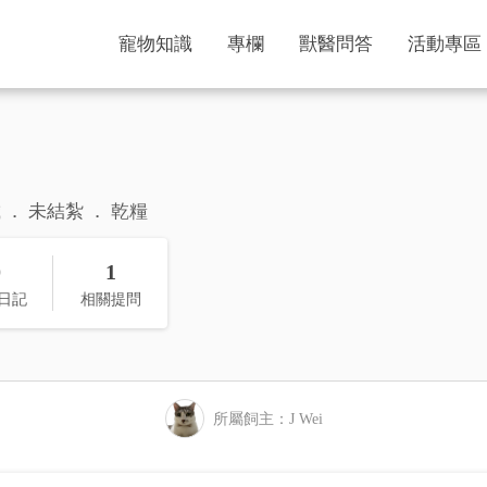
寵物知識
專欄
獸醫問答
活動專區
歲
未結紮
乾糧
0
1
日記
相關提問
所屬飼主：J Wei