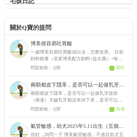
毛孩日記
關於Q寶的提問
博美很容易吐胃酸
一歲博美容易吐胃酸或白沫，怎麼改善。 目前
飼料餵養（皇家博美配方飼料+益生菌）+每日
一顆魚油 吃飯時間早上9:30，晚上9:30 大概一
Q寶
嘔吐
週會吐一次（約莫在下午5.6點） 很挑食通常
要親手餵，不過會吃完，份量大約不鏽鋼平碗
兩顆都皮下隱睪，是否可以一起做乳牙拔
半碗。 謝謝～
除
兩顆都皮下隱睪，是否可以一起做乳牙拔除
（兩邊）犬齒乳牙都沒有掉下來，是否可以手
術。
Q寶
其他
氣管敏感，幼犬2025年5.11出生（五個月
多），
你好，詢問一下 博美氣管敏感，不過目前才五