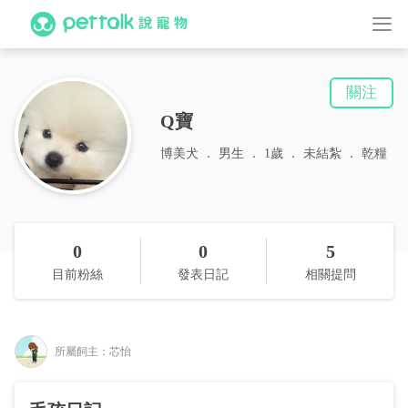
關注
Q寶
博美犬
男生
1歲
未結紮
乾糧
0
0
5
目前粉絲
發表日記
相關提問
所屬飼主：芯怡