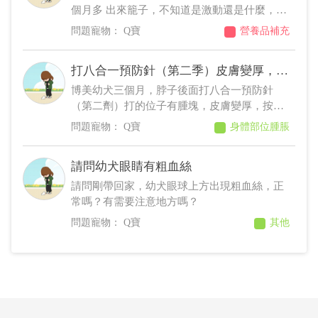
個月多 出來籠子，不知道是激動還是什麼，很
容易咳嗽乾嘔，每天都有，但是不是頻繁重
Q寶
營養品補充
複，約一天一次二次左右。 有去看醫生測試，
醫生按壓喉嚨確實比較敏感。 幼犬能吃氣管的
打八合一預防針（第二季）皮膚變厚，打
保健食品來維護嗎？ 還是等發育完全一些？ 建
的位子有腫塊
議那種較好？ 感謝
博美幼犬三個月，脖子後面打八合一預防針
（第二劑）打的位子有腫塊，皮膚變厚，按壓
都沒有疼痛反應，吃飯大便也正常，請問這是
Q寶
身體部位腫脹
過敏反應嗎？需要注意什麼？謝謝
請問幼犬眼睛有粗血絲
請問剛帶回家，幼犬眼球上方出現粗血絲，正
常嗎？有需要注意地方嗎？
Q寶
其他