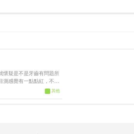
就懷疑是不是牙齒有問題所
目測感覺有一點點紅，不知
師解惑！謝謝！
其他