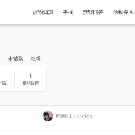
寵物知識
專欄
獸醫問答
活動專區
歲
未結紮
乾糧
0
1
日記
相關提問
所屬飼主：Charlotte