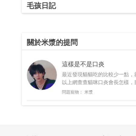
毛孩日記
關於米漿的提問
這樣是不是口炎
最近發現貓貓吃的比較少一點，
以上網查查貓咪口炎會長怎樣，
道這樣是不是就是口炎，麻煩醫
米漿