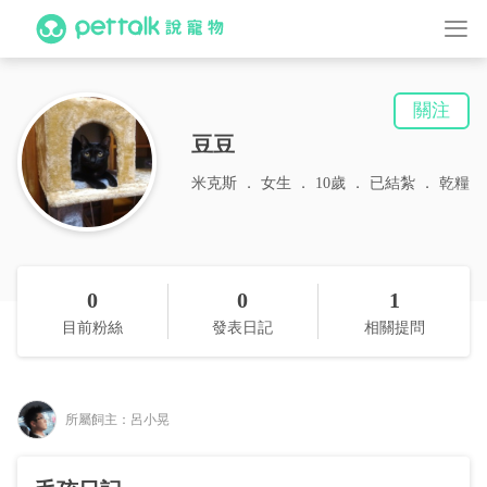
關注
豆豆
米克斯
女生
10歲
已結紮
乾糧
0
0
1
目前粉絲
發表日記
相關提問
所屬飼主：呂小晃