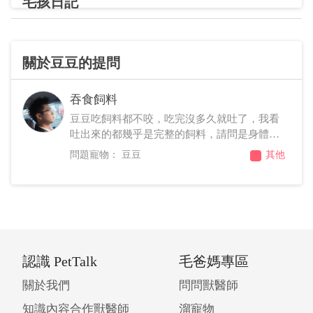
毛孩日記
關於豆豆的提問
吞食飼料
豆豆吃飼料都不咬，吃完沒多久就吐了，我看
吐出來的都幾乎是完整的飼料，請問是身體的
問題嗎？還是如何預防，這個月已經吐兩次
豆豆
其他
了，餵食的頻率差不多兩三小時一次，每次約
15顆飼料。
認識 PetTalk
毛爸媽專區
關於我們
問問獸醫師
知識內容合作獸醫師
溜寵物