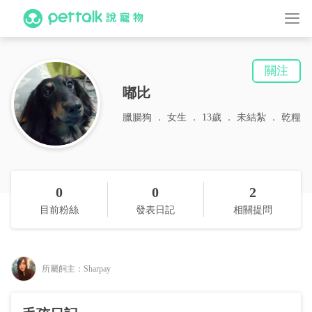
關注
嘟比
臘腸狗
女生
13歲
未結紮
乾糧
0
0
2
目前粉絲
發表日記
相關提問
所屬飼主：Sharpay