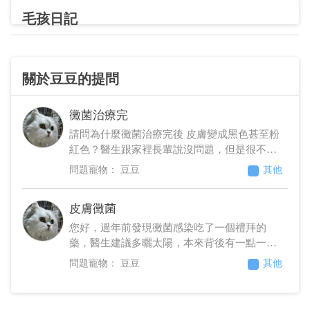
毛孩日記
關於豆豆的提問
黴菌治療完
請問為什麼黴菌治療完後 皮膚變成黑色甚至粉
紅色？醫生跟家裡長輩說沒問題，但是很不放
心
豆豆
其他
皮膚黴菌
您好，過年前發現黴菌感染吃了一個禮拜的
藥，醫生建議多曬太陽，本來背後有一點一點
紅點，曬完太陽變成黑點，且一摸就哈氣咬
豆豆
其他
人，禮拜六開始吃很少活動力差，且未排便但
有小便，因托家人照顧，只留圖片通知，不知
道現在該如何處置？