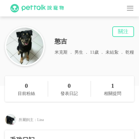
關注
憨吉
‎米克斯
男生
11歲
未結紮
乾糧
0
0
1
目前粉絲
發表日記
相關提問
所屬飼主：Lina