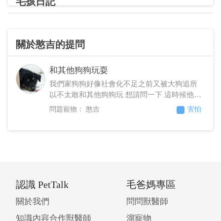
毛孩日記
關於憨吉的提問
和其他狗狗玩耍
我們家狗狗好像社會化不足之前又被大狗追所
以不太敢和其他狗狗玩 想請問一下 這時候他和
其他體型差不多或是較大的狗玩耍的時候 被邊
憨吉
害怕
追邊吼到最後已經翻肚子在唉唉叫的時候主人
應該要介入嗎？ 其他主人說是他們在玩 可是他
被兇完好像又更怕其他狗狗來追他了 還是這就
是狗狗平常在玩遊戲而已所以讓他們玩就好
嗎？
認識 PetTalk
毛爸媽專區
關於我們
問問獸醫師
知識內容合作獸醫師
溜寵物