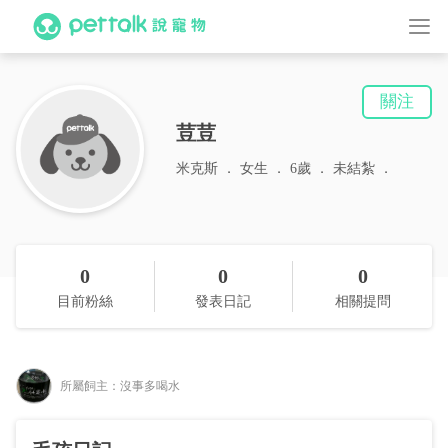
關注
荳荳
米克斯
女生
6歲
未結紮
0
0
0
目前粉絲
發表日記
相關提問
所屬飼主：沒事多喝水