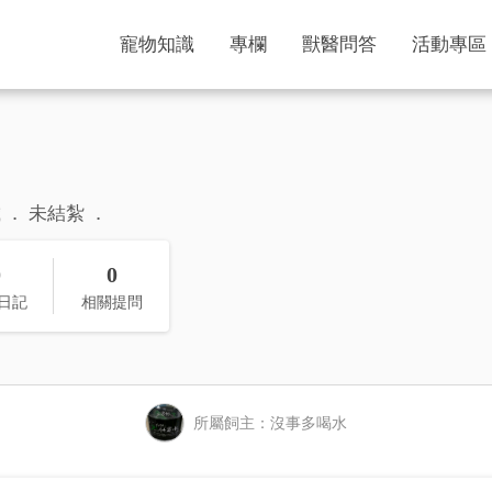
寵物知識
專欄
獸醫問答
活動專區
歲
未結紮
0
0
日記
相關提問
所屬飼主：沒事多喝水