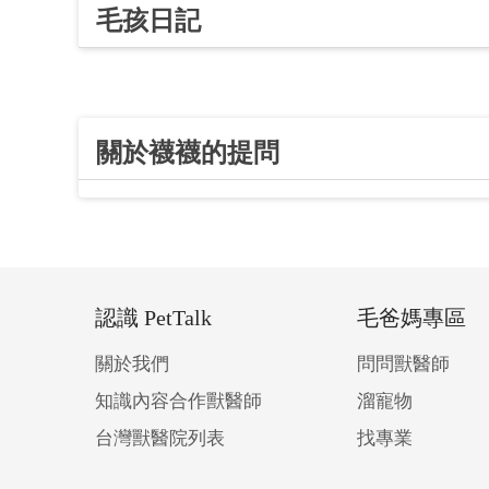
毛孩日記
關於襪襪的提問
認識 PetTalk
毛爸媽專區
關於我們
問問獸醫師
知識內容合作獸醫師
溜寵物
台灣獸醫院列表
找專業