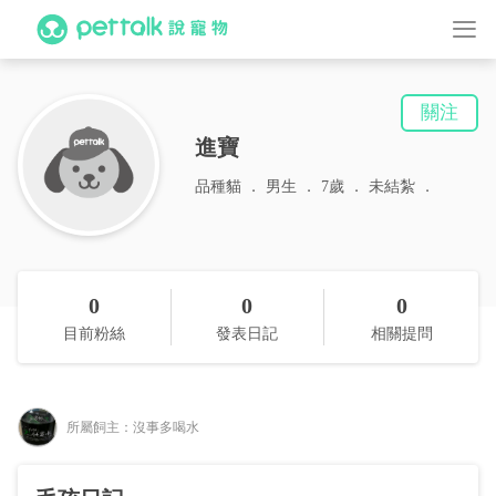
關注
進寶
品種貓
男生
7歲
未結紮
0
0
0
目前粉絲
發表日記
相關提問
所屬飼主：沒事多喝水