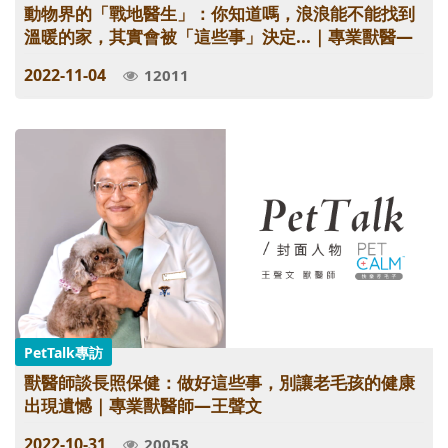
動物界的「戰地醫生」：你知道嗎，浪浪能不能找到
溫暖的家，其實會被「這些事」決定...｜專業獸醫—
黃霈鈺
2022-11-04
12011
PetTalk專訪
獸醫師談長照保健：做好這些事，別讓老毛孩的健康
出現遺憾｜專業獸醫師—王聲文
2022-10-31
20058