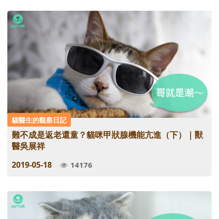
貓醫生的觀察日記
難不成是返老還童？貓咪甲狀腺機能亢進（下）｜獸
醫吳展祥
2019-05-18
14176