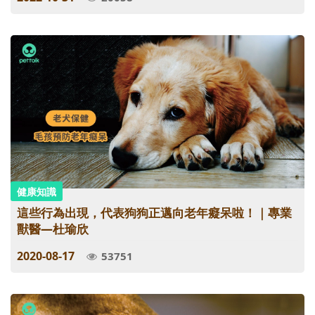
健康知識
這些行為出現，代表狗狗正邁向老年癡呆啦！｜專業
獸醫—杜瑜欣
2020-08-17
53751