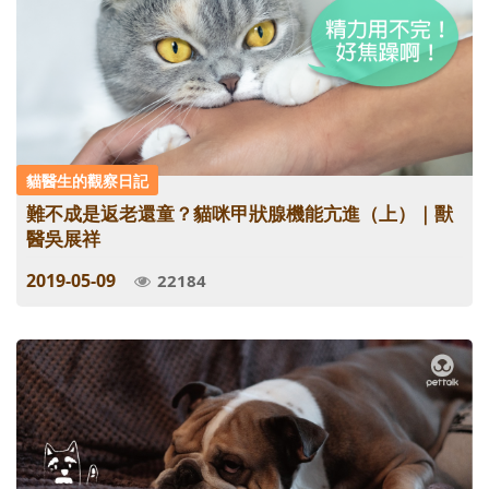
貓醫生的觀察日記
難不成是返老還童？貓咪甲狀腺機能亢進（上）｜獸
醫吳展祥
2019-05-09
22184