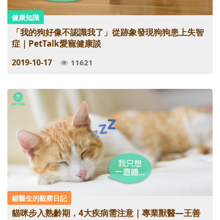
健康知識
「我的狗好像不認識我了」從跡象發現狗狗患上失智
症｜PetTalk愛寵健康談
2019-10-17
11621
貓醫生的觀察日記
貓咪步入熟齡期，4大疾病需注意｜專業獸醫—王善