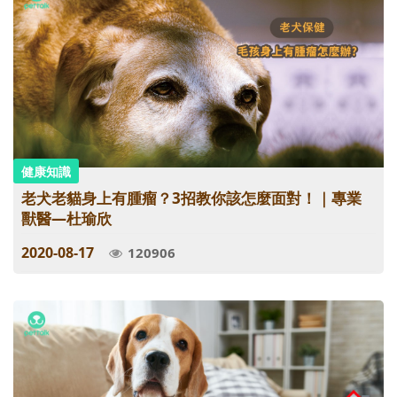
健康知識
老犬老貓身上有腫瘤？3招教你該怎麼面對！｜專業
獸醫—杜瑜欣
2020-08-17
120906