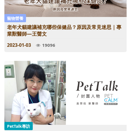
寵物營養
老年犬貓建議補充哪些保健品？原因及常見迷思｜專
業獸醫師—王聲文
2023-01-03
19096
PetTalk專訪