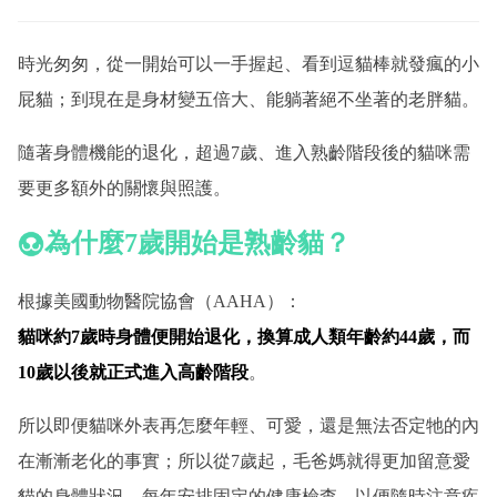
時光匆匆，從一開始可以一手握起、看到逗貓棒就發瘋的小
屁貓；到現在是身材變五倍大、能躺著絕不坐著的老胖貓。
隨著身體機能的退化，超過7歲、進入熟齡階段後的貓咪需
要更多額外的關懷與照護。
為什麼7歲開始是熟齡貓？
根據美國動物醫院協會（AAHA）：
貓咪約7歲時身體便開始退化，換算成人類年齡約44歲，而
10歲以後就正式進入高齡階段
。
所以即便貓咪外表再怎麼年輕、可愛，還是無法否定牠的內
在漸漸老化的事實；所以從7歲起，毛爸媽就得更加留意愛
貓的身體狀況，每年安排固定的健康檢查，以便隨時注意疾