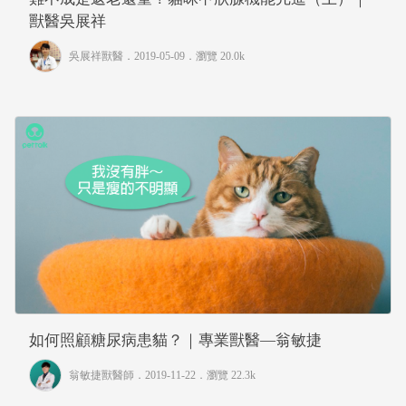
獸醫吳展祥
吳展祥獸醫
．2019-05-09．
瀏覽 20.0k
如何照顧糖尿病患貓？｜專業獸醫—翁敏捷
翁敏捷獸醫師
．2019-11-22．
瀏覽 22.3k