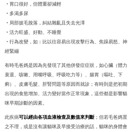
・
胃口很好，但體重卻減輕
・
多渴多尿
・
局部披毛脫落，糾結雜亂且失去光澤
・
活力旺盛、好動、不睡覺
・
行為改變，如：比以往容易出現攻擊行為、焦躁易怒、神
經緊繃
有時毛爸媽是因為先發現了其他併發症症狀，如心臟（體力
衰退、咳嗽、用嘴呼吸、呼吸吃力等）、腸胃（嘔吐、下
痢）、皮膚毛髮、肝腎問題等原因而就診；有時則是把初期
出現的食慾增加、活力變好當作正常現象，這些都是影響貓
咪早期診斷的因素。
此疾病
可以經由各項血液檢查及數值來判斷
；但若毛爸媽置
之不理，或是沒有讓貓咪及早接受治療的話，貓咪的身體會