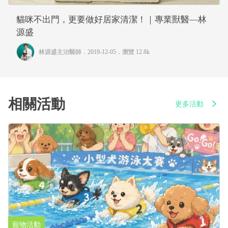
貓咪不出門，更要做好居家清潔！｜專業獸醫—林
源盛
林源盛主治醫師
．2019-12-05．
瀏覽 12.8k
相關活動
更多活動