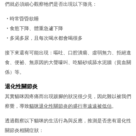
們就必須細心觀察牠們是否出現以下徵兆：
・
時常昏昏欲睡
・
食慾下降、體重急遽下降
・
多渴多尿，且每次喝水都會喝很多
接下來還有可能出現：嘔吐、口腔潰瘍、虛弱無力、拒絕進
食、便祕、無原因的大聲嚎叫、吃貓砂或舔水泥牆（貧血關
係）等。
退化性關節炎
其實貓咪因疼痛而出現跛腳的狀況很少見，因此難以被我們
察覺，導致
貓咪退化性關節炎的盛行率遠遠被低估
。
透過觀察以下貓咪的生活行為與反應，推測是否患有退化性
關節炎相關症狀：