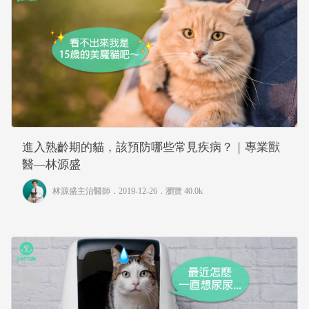
進入熟齡期的貓，該預防哪些常見疾病？｜專業獸
醫—林源盛
林源盛主治醫師
．2019-12-26．
瀏覽 40.0k