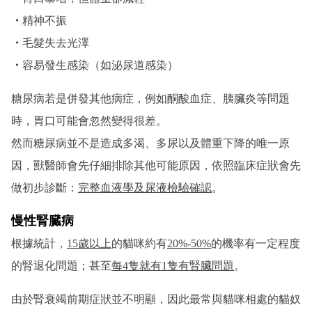
・
精神不振
・
毛髮失去光澤
・
容易發生感染（如泌尿道感染）
糖尿病若是併發其他病症，例如酮酸血症、胰臟炎等問題
時，胃口可能會忽然變得很差。
然而糖尿病並不是造成多渴、多尿以及體重下降的唯一原
因，獸醫師會先仔細排除其他可能原因，依照臨床症狀會先
做初步診斷：
完整血液學及尿液檢驗確認
。
慢性腎臓病
根據統計，
15歲以上
的貓咪約有
20%-50%
的機率有一定程度
的腎退化問題；甚至
每4隻就有1隻有腎臟問題
。
由於腎衰竭前期症狀並不明顯，因此最常與貓咪相處的貓奴