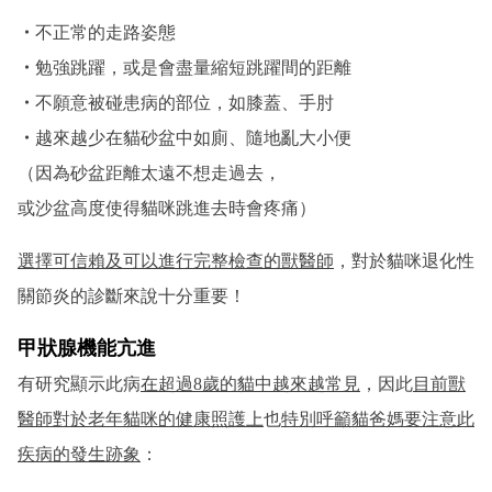
・
不正常的走路姿態
・
勉強跳躍，或是會盡量縮短跳躍間的距離
・
不願意被碰患病的部位，如膝蓋、手肘
・
越來越少在貓砂盆中如廁、隨地亂大小便
（因為砂盆距離太遠不想走過去，
或沙盆高度使得貓咪跳進去時會疼痛）
選擇可信賴及可以進行完整檢查的獸醫師
，對於貓咪退化性
關節炎的診斷來說十分重要！
甲狀腺機能亢進
有研究顯示此病
在超過8歲的貓中越來越常見
，因此
目前獸
醫師對於老年貓咪的健康照護上
也
特別呼籲貓爸媽要注意此
疾病的發生跡象
：