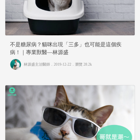
不是糖尿病？貓咪出現「三多」也可能是這個疾
病！｜專業獸醫—林源盛
林源盛主治醫師
．2019-12-22．
瀏覽 28.2k