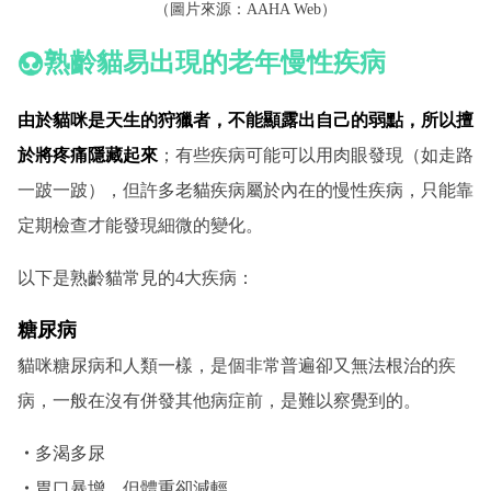
（圖片來源：
AAHA Web
）
熟齡貓易出現的老年慢性疾病
由於貓咪是天生的狩獵者，不能顯露出自己的弱點，所以擅
於將疼痛隱藏起來
；有些疾病可能可以用肉眼發現（如走路
一跛一跛），但許多老貓疾病屬於內在的慢性疾病，只能靠
定期檢查才能發現細微的變化。
以下是熟齡貓常見的4大疾病：
糖尿病
貓咪糖尿病和人類一樣，是個非常普遍卻又無法根治的疾
病，一般在沒有併發其他病症前，是難以察覺到的。
・
多渴多尿
・
胃口暴增，但體重卻減輕