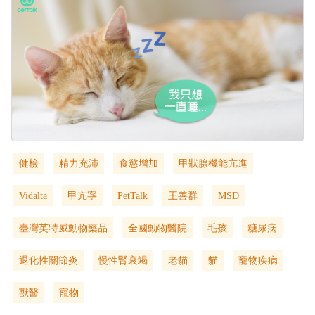
健檢
精力充沛
食慾增加
甲狀腺機能亢進
Vidalta
甲亢寧
PetTalk
王善群
MSD
臺灣英特威動物藥品
全國動物醫院
毛孩
糖尿病
退化性關節炎
慢性腎衰竭
老貓
貓
寵物疾病
獸醫
寵物