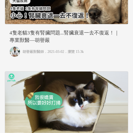
4隻老貓3隻有腎臟問題...腎臟衰退一去不復返！｜
專業獸醫—胡譽嚴
胡譽嚴獸醫師
．2021-03-02．
瀏覽 15.3k