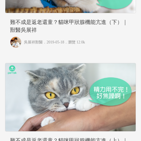
難不成是返老還童？貓咪甲狀腺機能亢進（下）｜
獸醫吳展祥
吳展祥獸醫
．2019-05-18．
瀏覽 12.0k
難不成是返老還童？貓咪甲狀腺機能亢進（上）｜