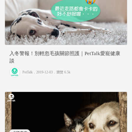
入冬警報！別輕忽毛孩關節照護｜PetTalk愛寵健康
談
PetTalk
．2019-12-03．
瀏覽 6.5k