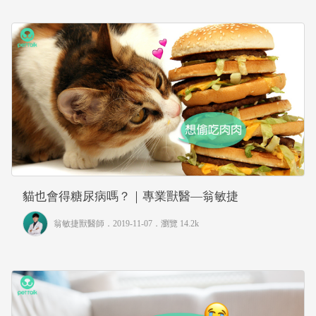
貓也會得糖尿病嗎？｜專業獸醫—翁敏捷
翁敏捷獸醫師
．2019-11-07．
瀏覽 14.2k