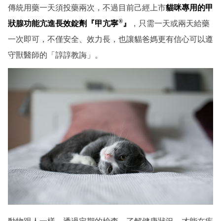
傳統用藥一天須投藥兩次，不過目前己經上市
貓咪專用的甲
®
狀腺功能亢進長效錠劑『甲亢寧
』
，只需一天或兩天給藥
一次即可，不僅安全、效力長，也讓貓爸媽更有信心可以遵
守獸醫師的「諄諄教誨」。