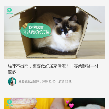
貓咪不出門，更要做好居家清潔！｜專業獸醫—林
源盛
林源盛主治醫師
．2019-12-05．
瀏覽 12.8k