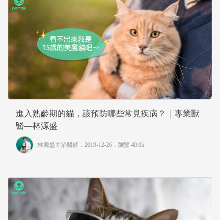
進入熟齡期的貓，該預防哪些常見疾病？｜專業獸
醫—林源盛
林源盛主治醫師
．2019-12-26．
瀏覽 40.0k