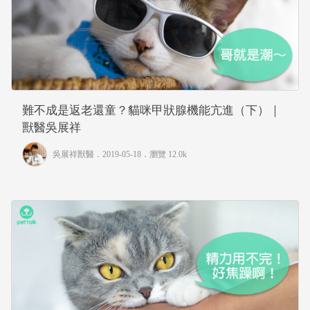
難不成是返老還童？貓咪甲狀腺機能亢進（下）｜
獸醫吳展祥
吳展祥獸醫
．2019-05-18．
瀏覽 12.0k