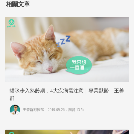
相關文章
貓咪步入熟齡期，4大疾病需注意｜專業獸醫—王善
群
王善群獸醫師
．2019-09-26．
瀏覽 13.5k