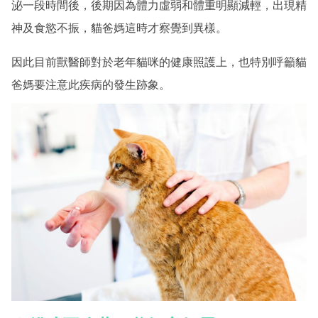
泌一段時間後，後期因為體力虛弱和體重明顯減輕，出現精
神及食慾不振，貓爸媽這時才察覺到異樣。
因此目前獸醫師對於老年貓咪的健康照護上，也特別呼籲貓
爸媽要注意此疾病的發生跡象。