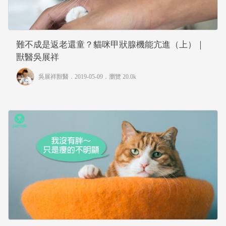
難不成是返老還童？貓咪甲狀腺機能亢進（上）｜
獸醫吳展祥
吳展祥獸醫
．2019-05-09．
瀏覽 20.0k