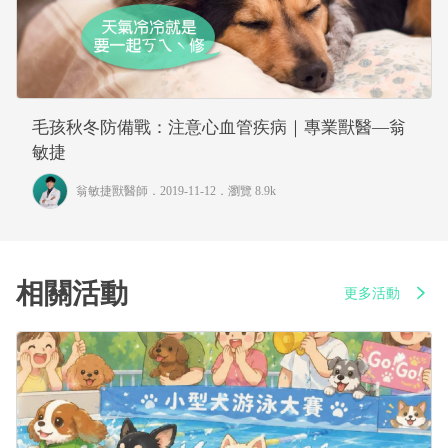
毛孩秋冬防備戰：注意心血管疾病｜專業獸醫—翁
敏捷
翁敏捷獸醫師
．2019-11-12．
瀏覽 8.9k
相關活動
更多活動