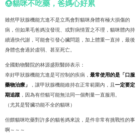
貓咪不吃藥，爸媽心好累
雖然甲狀腺機能亢進不是立馬會對貓咪身體有極大損傷的
病，但如果毛爸媽沒發現、或對病情置之不理，貓咪體內持
續過快代謝，可能會引發心臟問題，加上體重一直掉，最後
身體也會過於虛弱、甚至死亡。
全國動物醫院的林源盛獸醫師
表示：
幸好甲狀腺機能亢進是可控制的疾病，
最常使用的是「口服
藥物治療」
，讓甲狀腺機能維持在正常範圍內，且
一定要定
期追蹤
，因為有些貓可能無法同一個劑量一直服用。
（尤其是腎臟功能不全的貓咪）
但餵貓咪吃藥對許多的貓爸媽來說，是件非常有挑戰性的事
啊～～～