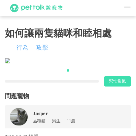
如何讓兩隻貓咪和睦相處
行為
攻擊
幫忙集氣
問題寵物
Jasper
品種貓
男生
11歲