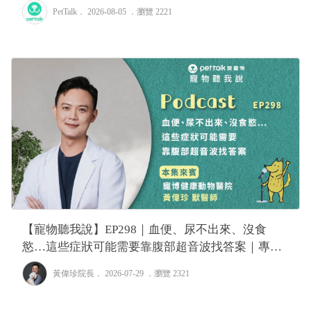
PetTalk
． 2026-08-05 ．
瀏覽 2221
【寵物聽我說】EP298｜血便、尿不出來、沒食
慾…這些症狀可能需要靠腹部超音波找答案｜專業
獸醫—黃偉珍
黃偉珍院長
． 2026-07-29 ．
瀏覽 2321