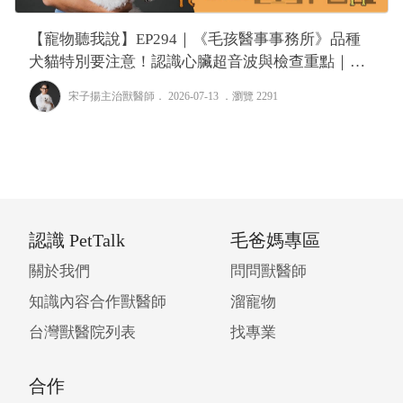
【寵物聽我說】EP294｜《毛孩醫事事務所》品種
犬貓特別要注意！認識心臟超音波與檢查重點｜專
業獸醫—宋子揚
宋子揚主治獸醫師
． 2026-07-13 ．
瀏覽 2291
認識 PetTalk
毛爸媽專區
關於我們
問問獸醫師
知識內容合作獸醫師
溜寵物
台灣獸醫院列表
找專業
合作