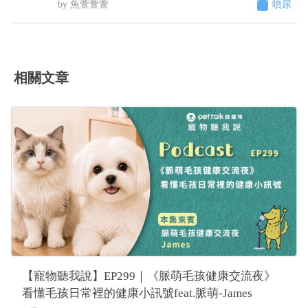
魚萱萱萱
噴尿
口說不是他們的問題，沒證據足以判斷是馬陸造成
壁 到後來床頭櫃、衣櫃、電腦螢幕、電腦主機 連在
的！ 並提供監視器，6／23下午便便型態還正常，
貓砂盆裡都噴（有正常排尿）整個家基本上都被他
24凌晨他們說正常，但我看已經很怪了 勞煩醫生幫
噴了 至今仍未改善而且還越來越嚴重（噴的範圍越
我看一下，謝謝
來越多 甚至剛噴完牆壁不到10秒又去噴衣櫃）這種
情況該怎麼解決 被噴到很崩潰想送養了
相關文章
【寵物聽我說】EP299｜《脈萌毛孩健康交流夜》
看懂毛孩日常裡的健康小訊號feat.脈萌-James