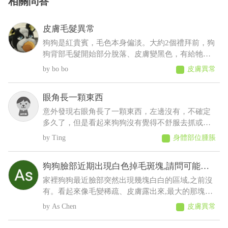
相關問答
皮膚毛髮異常
狗狗是紅貴賓，毛色本身偏淡。大約2個禮拜前，狗
狗背部毛髮開始部分脫落、皮膚變黑色，有給牠擦
人類的藥物(不知道會不會怎樣......)，也有帶去看獸
bo bo
皮膚異常
醫，但獸醫說這是正常老化不會怎樣，可是牠才5
歲，其餘飲食、排便、作息、精神則沒有問題
眼角長一顆東西
意外發現右眼角長了一顆東西，左邊沒有，不確定
多久了，但是看起來狗狗沒有覺得不舒服去抓或流
眼淚等等之類的，想請問這是什麼？會不會影響眼
Ting
身體部位腫脹
睛
狗狗臉部近期出現白色掉毛斑塊,請問可能是
什麼原因
家裡狗狗最近臉部突然出現幾塊白白的區域,之前沒
有。看起來像毛變稀疏、皮膚露出來,最大的那塊有
點像有皮屑,但沒有看到流血、 化膿或明顯紅腫。
As Chen
皮膚異常
狗狗目前看起來精神、食慾都正常,也沒有一直抓臉
或磨臉,不知道這樣比較像是黴菌、毛囊蟲,還是有其