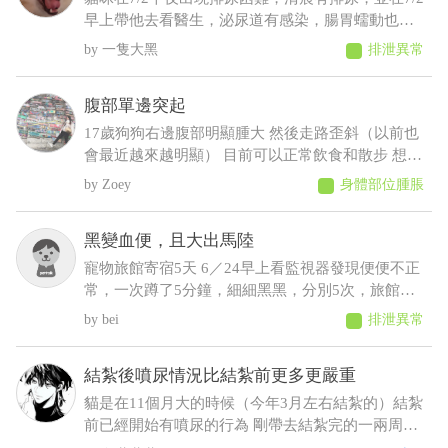
早上帶他去看醫生，泌尿道有感染，腸胃蠕動也變
慢，目前在吃消炎藥和胃藥，昨日貓咪排便時軟便
一隻大黑
排泄異常
但有成型，而今日排便軟便並未成型，貓咪在前陣
子治療尿閉時，吃藥時也有出現軟便，但一樣是有
腹部單邊突起
成型的
17歲狗狗右邊腹部明顯腫大 然後走路歪斜（以前也
會最近越來越明顯） 目前可以正常飲食和散步 想請
問可能會是什麼狀況，謝謝
Zoey
身體部位腫脹
黑變血便，且大出馬陸
寵物旅館寄宿5天 6／24早上看監視器發現便便不正
常，一次蹲了5分鐘，細細黑黑，分別5次，旅館通
報早上吐 中午接回，回來不進食，只喝水，且晚間
bei
排泄異常
拉了2次黑便〔帶紅果凍型態的晶體〕 6／25 清晨
3:00，饅頭大了滿地血便，並且大了一小節馬陸出
結紮後噴尿情況比結紮前更多更嚴重
來！ 6／25下午帶去旅館指定的獸醫院看診 肛門觸
診完，醫生判斷潰瘍性結直腸炎，隨即打了制酸
貓是在11個月大的時候（今年3月左右結紮的）結紮
劑，給了胃粘膜保護劑跟止瀉 7/2告知旅館回診血檢
前已經開始有噴尿的行為 剛帶去結紮完的一兩周基
期中這三項不正常BUN66/RBC9.13/ALT87，旅館改
本沒噴尿 之後的時間經常噴尿 原先只是床旁邊的牆