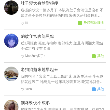
肚子變大身體變很瘦
他皮膚問題?
這樣的狀況一個多月了 本以為肚子會消但是沒有 不
知道是不是換飼料的關係剛買來他吃完都會拉肚子
後來就少量多餐就比較不會拉了以前飼料都吃很快
烜
身體部位腫脹
現在都吃很慢有時候還沒有吃完 反而人在吃的他都
想吃 肚子摸起來軟軟的 身體有時候會抖 剪完毛到
豹紋守宮腹部黑點
現在沒長多少出來變很瘦看得到肋骨 請問醫師這是
什麼狀況????????
近2周拒食 疑似有抱卵 腹部很大 並且有明顯大黑點
不確定有沒有卡卵
Mon3ter多了e
其他
老狗狗越來越早起來
我的狗老了常常早上四五點起床 最近更誇張 半夜兩
點就起床了 牠總是一起床就吵著要吃 吃完牠就會乖
乖睡回去 不吃牠就一直抓門一直來回踱步 我明明晚
Yuan
其他
上十點才給牠吃過 增加了散步次數 結果好像更糟
糕⋯好像還有點頻尿的症狀 不過牠又不太喝水 我們
貓咪軟便不成形
都是罐頭加水或羊奶稀釋給牠才會喝 這樣子可能是
什麼疾病呀 建議要做什麼檢查呢
貓咪在7/2半夜出現排尿困難，清晨有排尿，並在7/2