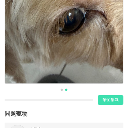
幫忙集氣
問題寵物