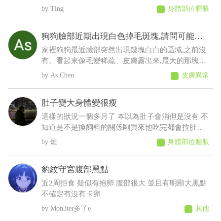
眼淚等等之類的，想請問這是什麼？會不會影響眼
Ting
身體部位腫脹
睛
狗狗臉部近期出現白色掉毛斑塊,請問可能是
什麼原因
家裡狗狗最近臉部突然出現幾塊白白的區域,之前沒
有。看起來像毛變稀疏、皮膚露出來,最大的那塊有
點像有皮屑,但沒有看到流血、 化膿或明顯紅腫。
As Chen
皮膚異常
狗狗目前看起來精神、食慾都正常,也沒有一直抓臉
或磨臉,不知道這樣比較像是黴菌、毛囊蟲,還是有其
肚子變大身體變很瘦
他皮膚問題?
這樣的狀況一個多月了 本以為肚子會消但是沒有 不
知道是不是換飼料的關係剛買來他吃完都會拉肚子
後來就少量多餐就比較不會拉了以前飼料都吃很快
烜
身體部位腫脹
現在都吃很慢有時候還沒有吃完 反而人在吃的他都
想吃 肚子摸起來軟軟的 身體有時候會抖 剪完毛到
豹紋守宮腹部黑點
現在沒長多少出來變很瘦看得到肋骨 請問醫師這是
什麼狀況????????
近2周拒食 疑似有抱卵 腹部很大 並且有明顯大黑點
不確定有沒有卡卵
Mon3ter多了e
其他