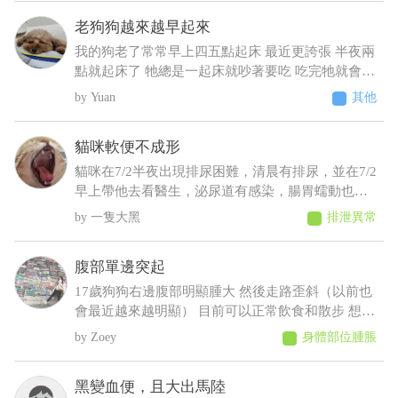
老狗狗越來越早起來
我的狗老了常常早上四五點起床 最近更誇張 半夜兩
點就起床了 牠總是一起床就吵著要吃 吃完牠就會乖
乖睡回去 不吃牠就一直抓門一直來回踱步 我明明晚
Yuan
其他
上十點才給牠吃過 增加了散步次數 結果好像更糟
糕⋯好像還有點頻尿的症狀 不過牠又不太喝水 我們
貓咪軟便不成形
都是罐頭加水或羊奶稀釋給牠才會喝 這樣子可能是
什麼疾病呀 建議要做什麼檢查呢
貓咪在7/2半夜出現排尿困難，清晨有排尿，並在7/2
早上帶他去看醫生，泌尿道有感染，腸胃蠕動也變
慢，目前在吃消炎藥和胃藥，昨日貓咪排便時軟便
一隻大黑
排泄異常
但有成型，而今日排便軟便並未成型，貓咪在前陣
子治療尿閉時，吃藥時也有出現軟便，但一樣是有
腹部單邊突起
成型的
17歲狗狗右邊腹部明顯腫大 然後走路歪斜（以前也
會最近越來越明顯） 目前可以正常飲食和散步 想請
問可能會是什麼狀況，謝謝
Zoey
身體部位腫脹
黑變血便，且大出馬陸