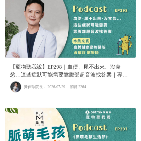
【寵物聽我說】EP298｜血便、尿不出來、沒食
慾…這些症狀可能需要靠腹部超音波找答案｜專業
獸醫—黃偉珍
黃偉珍院長
． 2026-07-29 ．
瀏覽 2264