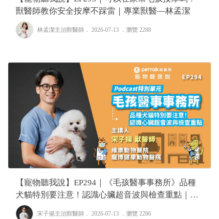
獸醫師教你安全按摩不踩雷｜專業獸醫—林孟潔
林孟潔主治獸醫師
． 2026-07-13 ．
瀏覽 2288
【寵物聽我說】EP294｜《毛孩醫事事務所》品種
犬貓特別要注意！認識心臟超音波與檢查重點｜專
業獸醫—宋子揚
宋子揚主治獸醫師
． 2026-07-13 ．
瀏覽 2286