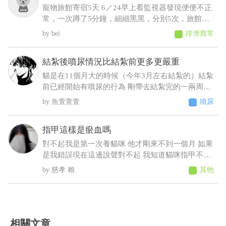
寵物旅館寄宿5天 6／24早上看監視器發現便便不正
常，一次蹲了5分鐘，細細黑黑，分別5次，旅館通
報早上吐 中午接回，回來不進食，只喝水，且晚間
bei
排泄異常
拉了2次黑便〔帶紅果凍型態的晶體〕 6／25 清晨
3:00，饅頭大了滿地血便，並且大了一小節馬陸出
結紮後噴尿情況比結紮前更多更嚴重
來！ 6／25下午帶去旅館指定的獸醫院看診 肛門觸
診完，醫生判斷潰瘍性結直腸炎，隨即打了制酸
貓是在11個月大的時候（今年3月左右結紮的）結紮
劑，給了胃粘膜保護劑跟止瀉 7/2告知旅館回診血檢
前已經開始有噴尿的行為 剛帶去結紮完的一兩周基
期中這三項不正常BUN66/RBC9.13/ALT87，旅館改
本沒噴尿 之後的時間經常噴尿 原先只是床旁邊的牆
魚萱萱萱
噴尿
口說不是他們的問題，沒證據足以判斷是馬陸造成
壁 到後來床頭櫃、衣櫃、電腦螢幕、電腦主機 連在
的！ 並提供監視器，6／23下午便便型態還正常，
貓砂盆裡都噴（有正常排尿）整個家基本上都被他
指甲這樣是瘀血嗎
24凌晨他們說正常，但我看已經很怪了 勞煩醫生幫
噴了 至今仍未改善而且還越來越嚴重（噴的範圍越
我看一下，謝謝
來越多 甚至剛噴完牆壁不到10秒又去噴衣櫃）這種
對不起我是第一次養貓咪 他才剛來不到一個月 如果
情況該怎麼解決 被噴到很崩潰想送養了
是我錯誤現在這邊說聲對不起 我知道貓咪指甲不能
剪太深 我有先做功課 上一次剪完大概兩個禮拜 我
慈孝 賴
其他
今天要幫他剪的時候發現他很抗拒 一看發現他腳有
點瘀血的感覺 他走路都沒有一拐一拐的 如果真的是
瘀青我應該怎麼照顧他 直接帶去寵物醫院會比較好
嗎
相關文章