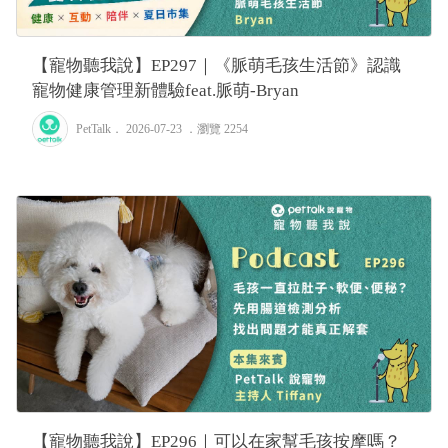
【寵物聽我說】EP297｜《脈萌毛孩生活節》認識
寵物健康管理新體驗feat.脈萌-Bryan
PetTalk
． 2026-07-23 ．
瀏覽 2254
【寵物聽我說】EP296｜可以在家幫毛孩按摩嗎？