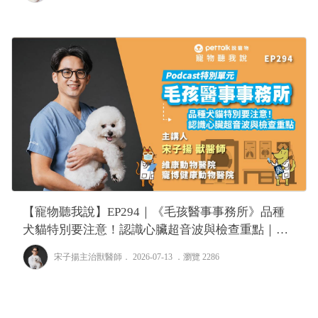
【寵物聽我說】EP294｜《毛孩醫事事務所》品種
犬貓特別要注意！認識心臟超音波與檢查重點｜專
業獸醫—宋子揚
宋子揚主治獸醫師
． 2026-07-13 ．
瀏覽 2286