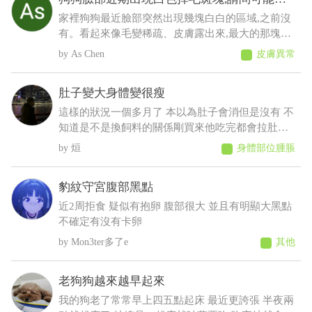
什麼原因
家裡狗狗最近臉部突然出現幾塊白白的區域,之前沒
有。看起來像毛變稀疏、皮膚露出來,最大的那塊有
點像有皮屑,但沒有看到流血、 化膿或明顯紅腫。
As Chen
皮膚異常
狗狗目前看起來精神、食慾都正常,也沒有一直抓臉
或磨臉,不知道這樣比較像是黴菌、毛囊蟲,還是有其
肚子變大身體變很瘦
他皮膚問題?
這樣的狀況一個多月了 本以為肚子會消但是沒有 不
知道是不是換飼料的關係剛買來他吃完都會拉肚子
後來就少量多餐就比較不會拉了以前飼料都吃很快
烜
身體部位腫脹
現在都吃很慢有時候還沒有吃完 反而人在吃的他都
想吃 肚子摸起來軟軟的 身體有時候會抖 剪完毛到
豹紋守宮腹部黑點
現在沒長多少出來變很瘦看得到肋骨 請問醫師這是
什麼狀況????????
近2周拒食 疑似有抱卵 腹部很大 並且有明顯大黑點
不確定有沒有卡卵
Mon3ter多了e
其他
老狗狗越來越早起來
我的狗老了常常早上四五點起床 最近更誇張 半夜兩