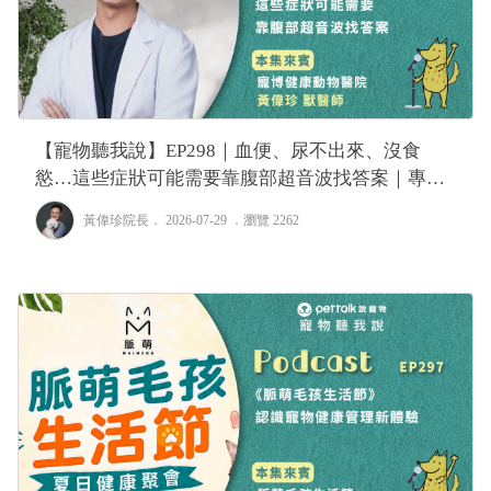
【寵物聽我說】EP298｜血便、尿不出來、沒食
慾…這些症狀可能需要靠腹部超音波找答案｜專業
獸醫—黃偉珍
黃偉珍院長
． 2026-07-29 ．
瀏覽 2262