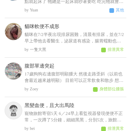
點就起床了 牠總是一起床就吵著要吃 吃完牠就會乖
乖睡回去 不吃牠就一直抓門一直來回踱步 我明明晚
Yuan
其他
上十點才給牠吃過 增加了散步次數 結果好像更糟
糕⋯好像還有點頻尿的症狀 不過牠又不太喝水 我們
貓咪軟便不成形
都是罐頭加水或羊奶稀釋給牠才會喝 這樣子可能是
什麼疾病呀 建議要做什麼檢查呢
貓咪在7/2半夜出現排尿困難，清晨有排尿，並在7/2
早上帶他去看醫生，泌尿道有感染，腸胃蠕動也變
慢，目前在吃消炎藥和胃藥，昨日貓咪排便時軟便
一隻大黑
排泄異常
但有成型，而今日排便軟便並未成型，貓咪在前陣
子治療尿閉時，吃藥時也有出現軟便，但一樣是有
腹部單邊突起
成型的
17歲狗狗右邊腹部明顯腫大 然後走路歪斜（以前也
會最近越來越明顯） 目前可以正常飲食和散步 想請
問可能會是什麼狀況，謝謝
Zoey
身體部位腫脹
黑變血便，且大出馬陸
寵物旅館寄宿5天 6／24早上看監視器發現便便不正
常，一次蹲了5分鐘，細細黑黑，分別5次，旅館通
報早上吐 中午接回，回來不進食，只喝水，且晚間
bei
排泄異常