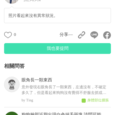
2025-05-14
照片看起來沒有異常狀況。
0
分享––
我也要提問
相關問答
眼角長一顆東西
意外發現右眼角長了一顆東西，左邊沒有，不確定
多久了，但是看起來狗狗沒有覺得不舒服去抓或流
眼淚等等之類的，想請問這是什麼？會不會影響眼
Ting
身體部位腫脹
睛
狗狗臉部近期出現白色掉毛斑塊,請問可能是