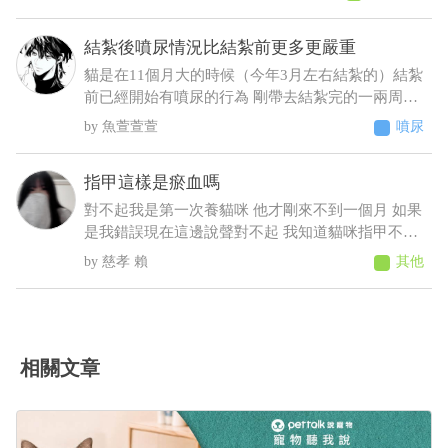
拉了2次黑便〔帶紅果凍型態的晶體〕 6／25 清晨
3:00，饅頭大了滿地血便，並且大了一小節馬陸出
結紮後噴尿情況比結紮前更多更嚴重
來！ 6／25下午帶去旅館指定的獸醫院看診 肛門觸
診完，醫生判斷潰瘍性結直腸炎，隨即打了制酸
貓是在11個月大的時候（今年3月左右結紮的）結紮
劑，給了胃粘膜保護劑跟止瀉 7/2告知旅館回診血檢
前已經開始有噴尿的行為 剛帶去結紮完的一兩周基
期中這三項不正常BUN66/RBC9.13/ALT87，旅館改
本沒噴尿 之後的時間經常噴尿 原先只是床旁邊的牆
魚萱萱萱
噴尿
口說不是他們的問題，沒證據足以判斷是馬陸造成
壁 到後來床頭櫃、衣櫃、電腦螢幕、電腦主機 連在
的！ 並提供監視器，6／23下午便便型態還正常，
貓砂盆裡都噴（有正常排尿）整個家基本上都被他
指甲這樣是瘀血嗎
24凌晨他們說正常，但我看已經很怪了 勞煩醫生幫
噴了 至今仍未改善而且還越來越嚴重（噴的範圍越
我看一下，謝謝
來越多 甚至剛噴完牆壁不到10秒又去噴衣櫃）這種
對不起我是第一次養貓咪 他才剛來不到一個月 如果
情況該怎麼解決 被噴到很崩潰想送養了
是我錯誤現在這邊說聲對不起 我知道貓咪指甲不能
剪太深 我有先做功課 上一次剪完大概兩個禮拜 我
慈孝 賴
其他
今天要幫他剪的時候發現他很抗拒 一看發現他腳有
點瘀血的感覺 他走路都沒有一拐一拐的 如果真的是
瘀青我應該怎麼照顧他 直接帶去寵物醫院會比較好
嗎
相關文章