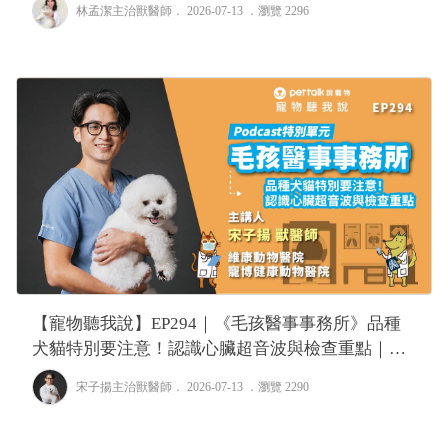
林孟潔主治獸醫師
． 2026-07-13 ．
瀏覽 2296
【寵物聽我說】EP294｜《毛孩醫事事務所》品種
犬貓特別要注意！認識心臟超音波與檢查重點｜專
業獸醫—宋子揚
宋子揚主治獸醫師
． 2026-07-13 ．
瀏覽 2290