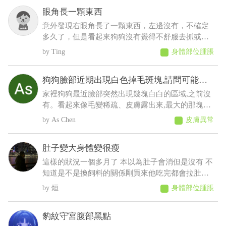
歲，其餘飲食、排便、作息、精神則沒有問題
眼角長一顆東西
意外發現右眼角長了一顆東西，左邊沒有，不確定
多久了，但是看起來狗狗沒有覺得不舒服去抓或流
眼淚等等之類的，想請問這是什麼？會不會影響眼
Ting
身體部位腫脹
睛
狗狗臉部近期出現白色掉毛斑塊,請問可能是
什麼原因
家裡狗狗最近臉部突然出現幾塊白白的區域,之前沒
有。看起來像毛變稀疏、皮膚露出來,最大的那塊有
點像有皮屑,但沒有看到流血、 化膿或明顯紅腫。
As Chen
皮膚異常
狗狗目前看起來精神、食慾都正常,也沒有一直抓臉
或磨臉,不知道這樣比較像是黴菌、毛囊蟲,還是有其
肚子變大身體變很瘦
他皮膚問題?
這樣的狀況一個多月了 本以為肚子會消但是沒有 不
知道是不是換飼料的關係剛買來他吃完都會拉肚子
後來就少量多餐就比較不會拉了以前飼料都吃很快
烜
身體部位腫脹
現在都吃很慢有時候還沒有吃完 反而人在吃的他都
想吃 肚子摸起來軟軟的 身體有時候會抖 剪完毛到
豹紋守宮腹部黑點
現在沒長多少出來變很瘦看得到肋骨 請問醫師這是