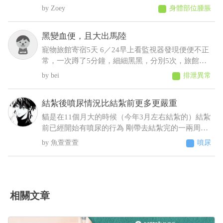
問可能會是什麼狀況，謝謝
Zoey
身體部位腫脹
黑變血便，且大出馬陸
寵物旅館寄宿5天 6／24早上看監視器發現便便不正
常，一次蹲了5分鐘，細細黑黑，分別5次，旅館通
報早上吐 中午接回，回來不進食，只喝水，且晚間
bei
排泄異常
拉了2次黑便〔帶紅果凍型態的晶體〕 6／25 清晨
3:00，饅頭大了滿地血便，並且大了一小節馬陸出
結紮後噴尿情況比結紮前更多更嚴重
來！ 6／25下午帶去旅館指定的獸醫院看診 肛門觸
診完，醫生判斷潰瘍性結直腸炎，隨即打了制酸
貓是在11個月大的時候（今年3月左右結紮的）結紮
劑，給了胃粘膜保護劑跟止瀉 7/2告知旅館回診血檢
前已經開始有噴尿的行為 剛帶去結紮完的一兩周基
期中這三項不正常BUN66/RBC9.13/ALT87，旅館改
本沒噴尿 之後的時間經常噴尿 原先只是床旁邊的牆
魚萱萱萱
噴尿
口說不是他們的問題，沒證據足以判斷是馬陸造成
壁 到後來床頭櫃、衣櫃、電腦螢幕、電腦主機 連在
的！ 並提供監視器，6／23下午便便型態還正常，
貓砂盆裡都噴（有正常排尿）整個家基本上都被他
24凌晨他們說正常，但我看已經很怪了 勞煩醫生幫
噴了 至今仍未改善而且還越來越嚴重（噴的範圍越
我看一下，謝謝
來越多 甚至剛噴完牆壁不到10秒又去噴衣櫃）這種
情況該怎麼解決 被噴到很崩潰想送養了
相關文章