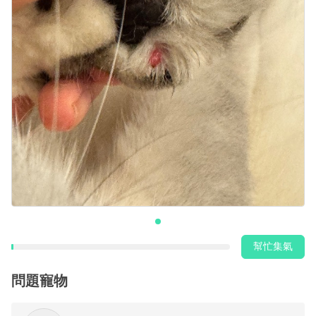
幫忙集氣
問題寵物