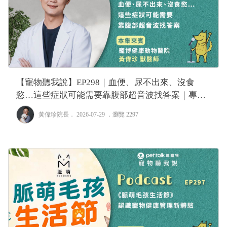
【寵物聽我說】EP298｜血便、尿不出來、沒食
慾…這些症狀可能需要靠腹部超音波找答案｜專業
獸醫—黃偉珍
黃偉珍院長
． 2026-07-29 ．
瀏覽 2297