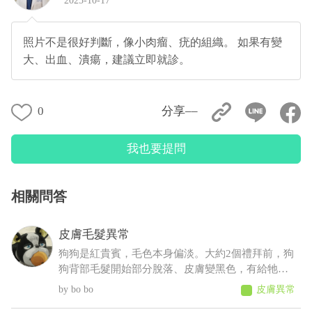
2025-10-17
照片不是很好判斷，像小肉瘤、疣的組織。 如果有變
大、出血、潰瘍，建議立即就診。
0
分享––
我也要提問
相關問答
皮膚毛髮異常
狗狗是紅貴賓，毛色本身偏淡。大約2個禮拜前，狗
狗背部毛髮開始部分脫落、皮膚變黑色，有給牠擦
人類的藥物(不知道會不會怎樣......)，也有帶去看獸
bo bo
皮膚異常
醫，但獸醫說這是正常老化不會怎樣，可是牠才5