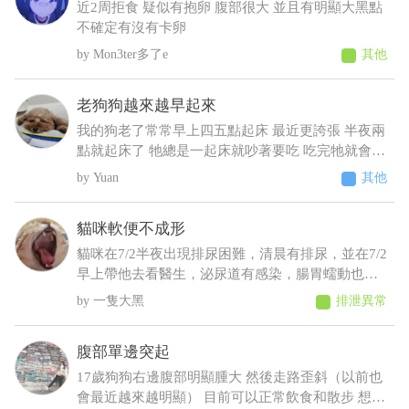
什麼狀況????????
近2周拒食 疑似有抱卵 腹部很大 並且有明顯大黑點
不確定有沒有卡卵
Mon3ter多了e
其他
老狗狗越來越早起來
我的狗老了常常早上四五點起床 最近更誇張 半夜兩
點就起床了 牠總是一起床就吵著要吃 吃完牠就會乖
乖睡回去 不吃牠就一直抓門一直來回踱步 我明明晚
Yuan
其他
上十點才給牠吃過 增加了散步次數 結果好像更糟
糕⋯好像還有點頻尿的症狀 不過牠又不太喝水 我們
貓咪軟便不成形
都是罐頭加水或羊奶稀釋給牠才會喝 這樣子可能是
什麼疾病呀 建議要做什麼檢查呢
貓咪在7/2半夜出現排尿困難，清晨有排尿，並在7/2
早上帶他去看醫生，泌尿道有感染，腸胃蠕動也變
慢，目前在吃消炎藥和胃藥，昨日貓咪排便時軟便
一隻大黑
排泄異常
但有成型，而今日排便軟便並未成型，貓咪在前陣
子治療尿閉時，吃藥時也有出現軟便，但一樣是有
腹部單邊突起
成型的
17歲狗狗右邊腹部明顯腫大 然後走路歪斜（以前也
會最近越來越明顯） 目前可以正常飲食和散步 想請