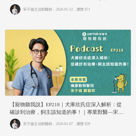
—宋子揚
宋子揚主治獸醫師
．2026-01-12．
瀏覽 671
【寵物聽我說】EP218｜犬庫欣氏症深入解析：從
確診到治療，飼主該知道的事！｜專業獸醫—宋子
揚
宋子揚主治獸醫師
．2026-01-07．
瀏覽 829