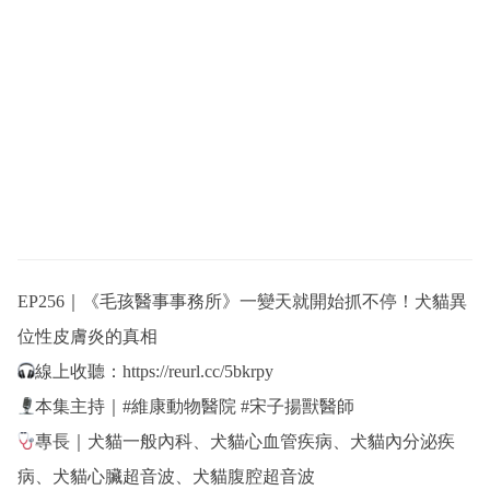
EP256｜《毛孩醫事事務所》一變天就開始抓不停！犬貓異
位性皮膚炎的真相
線上收聽：
https://reurl.cc/5bkrpy
本集主持｜
#維康動物醫院
#宋子揚獸醫師
專長｜犬貓一般內科、犬貓心血管疾病、犬貓內分泌疾
病、犬貓心臟超音波、犬貓腹腔超音波