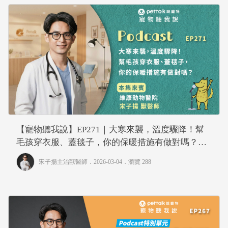
【寵物聽我說】EP271｜大寒來襲，溫度驟降！幫
毛孩穿衣服、蓋毯子，你的保暖措施有做對嗎？｜
專業獸醫—宋子揚
宋子揚主治獸醫師
．2026-03-04．
瀏覽 288