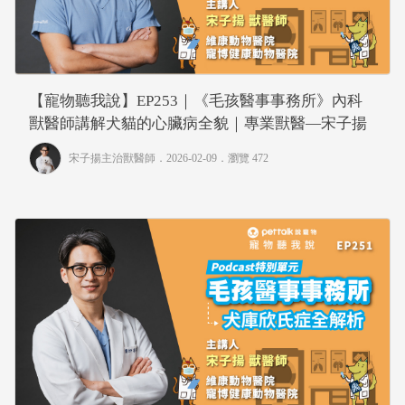
【寵物聽我說】EP253｜《毛孩醫事事務所》內科
獸醫師講解犬貓的心臟病全貌｜專業獸醫—宋子揚
宋子揚主治獸醫師
．2026-02-09．
瀏覽 472