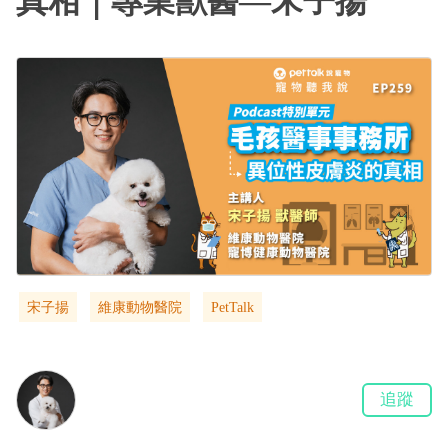
真相｜專業獸醫—宋子揚
宋子揚
維康動物醫院
PetTalk
追蹤