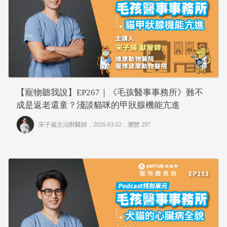
【寵物聽我說】EP267｜《毛孩醫事事務所》難不
成是返老還童？淺談貓咪的甲狀腺機能亢進
宋子揚主治獸醫師
．2026-03-02．
瀏覽 297