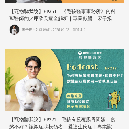
【寵物聽我說】EP251｜《毛孩醫事事務所》內科
獸醫師的犬庫欣氏症全解析｜專業獸醫—宋子揚
宋子揚主治獸醫師
．2026-02-03．
瀏覽 512
【寵物聽我說】EP227｜毛孩有反覆腸胃問題、食
慾不好？認識症狀模仿者—愛迪生氏症｜專業獸醫