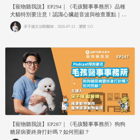
【寵物聽我說】EP294｜《毛孩醫事事務所》品種
犬貓特別要注意！認識心臟超音波與檢查重點｜專
業獸醫—宋子揚
宋子揚主治獸醫師
．2026-07-13．
瀏覽 115
【寵物聽我說】EP287｜《毛孩醫事事務所》狗狗
糖尿病要終身打針嗎？如何照顧？