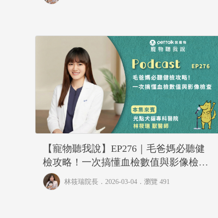
【寵物聽我說】EP276｜毛爸媽必聽健
檢攻略！一次搞懂血檢數值與影像檢查
｜專業獸醫—林筱瑞
林筱瑞院長
．2026-03-04．
瀏覽 491