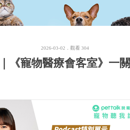
2026-03-02．觀看 304
63｜《寵物醫療會客室》一