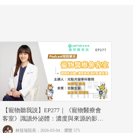
【寵物聽我說】EP277｜《寵物醫療會
客室》識讀外泌體：濃度與來源的影響
差異
林筱瑞院長
．2026-03-04．
瀏覽 575