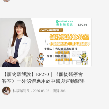
【寵物聽我說】EP270｜《寵物醫療會
客室》一外泌體應用於中醫與運動醫學
林筱瑞院長
．2026-03-02．
瀏覽 306