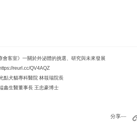
醫療會客室》一關於外泌體的挑選、研究與未來發展
https://reurl.cc/QV4AQZ
光點犬貓專科醫院 林筱瑞院長
鎰鑫生醫董事長 王忠豪博士
分享––