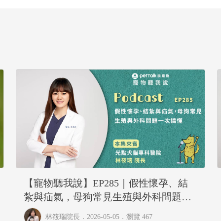
【寵物聽我說】EP285｜假性懷孕、結
紮與疝氣，母狗常見生殖與外科問題一
次搞懂｜專業獸醫—林筱瑞
林筱瑞院長
．2026-05-05．
瀏覽 467