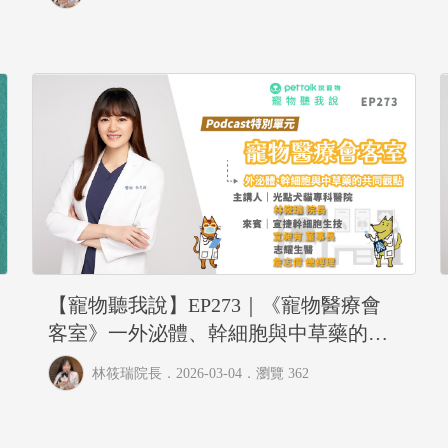
【寵物聽我說】EP273｜《寵物醫療會
客室》一外泌體、幹細胞與中草藥的共
同觀點
林筱瑞院長
．2026-03-04．
瀏覽 362