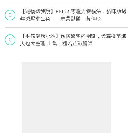
【寵物聽我說】EP152-零壓力養貓法，貓咪版過
5
年減壓求生術！｜專業獸醫—黃偉珍
【毛孩健康小站】預防醫學的關鍵，犬貓疫苗懶
6
人包大整理-上集｜程若芷獸醫師