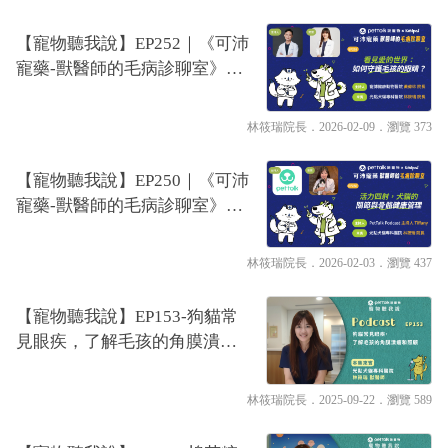
【寵物聽我說】EP252｜《可沛
寵藥-獸醫師的毛病診聊室》看
見愛的世界：如何守護毛孩的
眼睛？
林筱瑞院長
．2026-02-09．
瀏覽 373
【寵物聽我說】EP250｜《可沛
寵藥-獸醫師的毛病診聊室》活
力四射，犬貓的關節與骨骼健
康管理
林筱瑞院長
．2026-02-03．
瀏覽 437
【寵物聽我說】EP153-狗貓常
見眼疾，了解毛孩的角膜潰瘍
和照顧｜專業獸醫—林筱瑞
林筱瑞院長
．2025-09-22．
瀏覽 589