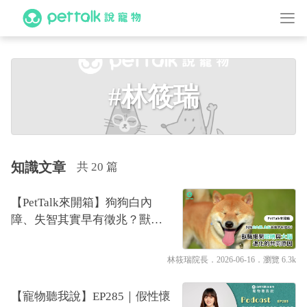
#林筱瑞
知識文章
共 20 篇
【PetTalk來開箱】狗狗白內
障、失智其實早有徵兆？獸醫
揭開眼睛與大腦退化的共同原
因｜專業獸醫—林筱瑞
林筱瑞院長
．2026-06-16．
瀏覽 6.3k
【寵物聽我說】EP285｜假性懷