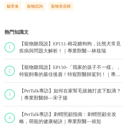
貓零食
寵物諮詢
寵物美容師
熱門知識文
【寵物聽我說】EP151-棉花糖狗狗，比熊犬常見
1
疾病與問題大解析！｜專業獸醫—林筱瑞
【寵物聽我說】EP150-「我家的孩子不一樣」，
2
特寵飼養的最佳後盾！特寵獸醫師駕到！｜專業
獸醫—侯彣
【PetTalk專訪】如何在家幫毛孩施打皮下點滴？
3
｜專業獸醫師—宋子揚
【PetTalk專訪】刺蝟照顧指南：刺蝟照顧全攻
4
略，萌寵的健康秘訣｜專業獸醫—侯彣