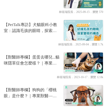
大師aka眼科專長獸醫師｜專業
獸醫—林筱瑞
林筱瑞院長
．2025-09-15．
瀏覽 570
【PetTalk專訪】犬貓眼科小教
室：認識毛孩的眼睛，探索雙
眼的構造｜專業獸醫—林筱瑞
林筱瑞院長
．2025-09-04．
瀏覽 1.7k
【獸醫師專欄】蛋蛋去哪兒...貓
咪隱睪症會怎麼樣？｜專業獸
醫—林筱瑞
林筱瑞院長
．2023-10-17．
瀏覽 12.0k
【獸醫師專欄】狗狗的「櫻桃
眼」是什麼？｜專業獸醫—林
筱瑞