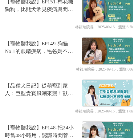
【寵物聽我說】EP151-棉花糖
狗狗，比熊犬常見疾病與問題
大解析！｜專業獸醫—林筱瑞
林筱瑞院長
．2025-09-16．
瀏覽 6.5k
【寵物聽我說】EP149-狗貓
No.1的眼睛疾病，毛爸媽不該
輕忽的角膜潰瘍｜專業獸醫—
林筱瑞
林筱瑞院長
．2025-09-15．
瀏覽 686
【品種犬日記】從萌寵到家
人：巨型貴賓風潮來襲！獸醫
師分享飼養秘訣！｜林筱瑞獸
醫師
林筱瑞院長
．2025-09-15．
瀏覽 1.8k
【寵物聽我說】EP148-把24小
時當48小時用，認識時間管理