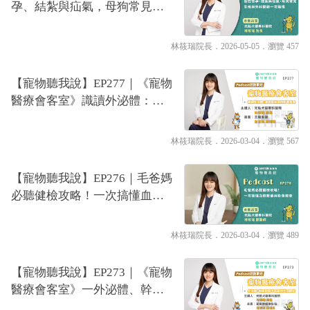
孕、結紮與疝氣，母狗常見生
殖與外科問題一次搞懂｜專業
獸醫—林筱瑞
林筱瑞院長
．2026-05-05．
瀏覽 457
【寵物聽我說】EP277｜《寵物
醫療會客室》識讀外泌體：濃
度與來源的影響差異
林筱瑞院長
．2026-03-04．
瀏覽 567
【寵物聽我說】EP276｜毛爸媽
必聽健檢攻略！一次搞懂血檢
數值與影像檢查｜專業獸醫—
林筱瑞
林筱瑞院長
．2026-03-04．
瀏覽 489
【寵物聽我說】EP273｜《寵物
醫療會客室》一外泌體、幹細
胞與中草藥的共同觀點