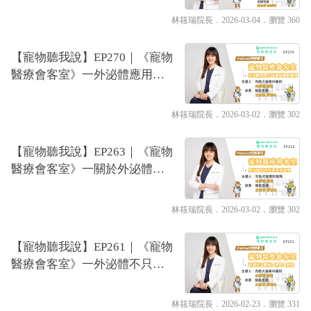
林筱瑞院長
．2026-03-04．
瀏覽 360
【寵物聽我說】EP270｜《寵物
醫療會客室》一外泌體應用於
中醫與運動醫學
林筱瑞院長
．2026-03-02．
瀏覽 302
【寵物聽我說】EP263｜《寵物
醫療會客室》一關於外泌體的
挑選、研究與未來發展
林筱瑞院長
．2026-03-02．
瀏覽 302
【寵物聽我說】EP261｜《寵物
醫療會客室》一外泌體不只是
個流行名詞，認識外泌體從了
解原理開始
林筱瑞院長
．2026-02-23．
瀏覽 331