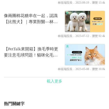
林筱瑞院長
．2023-09-19．
瀏覽 13.4k
像兩團棉花糖串在一起，認識
【比熊犬】｜專業獸醫—林筱
瑞
林筱瑞院長
．2023-07-12．
瀏覽 92.4k
【PetTalk來開箱】換毛季時更
要注意毛球問題！貓咪化毛膏
這樣選才安心｜專業獸醫—林
筱瑞
林筱瑞院長
．2023-05-08．
瀏覽 10.0k
載入更多
熱門關鍵字