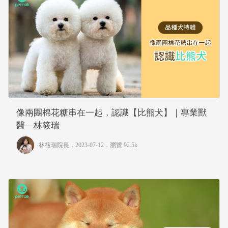
像兩團棉花糖串在一起，認識【比熊犬】｜專業獸
醫—林筱瑞
林筱瑞院長
．2023-07-12．
瀏覽 92.5k