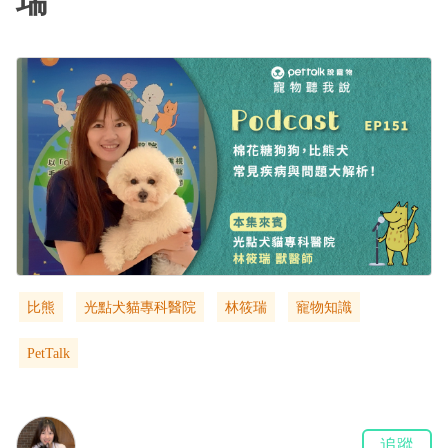
瑞
比熊
光點犬貓專科醫院
林筱瑞
寵物知識
PetTalk
追蹤