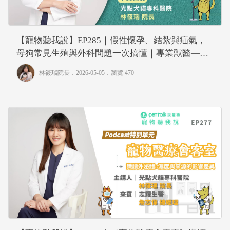
【寵物聽我說】EP285｜假性懷孕、結紮與疝氣，
母狗常見生殖與外科問題一次搞懂｜專業獸醫—林
筱瑞
林筱瑞院長
．2026-05-05．
瀏覽 470