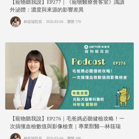
【寵物聽我說】EP277｜《寵物醫療會客室》識讀
外泌體：濃度與來源的影響差異
林筱瑞院長
．2026-03-04．
瀏覽 576
【寵物聽我說】EP276｜毛爸媽必聽健檢攻略！一
次搞懂血檢數值與影像檢查｜專業獸醫—林筱瑞
林筱瑞院長
．2026-03-04．
瀏覽 496