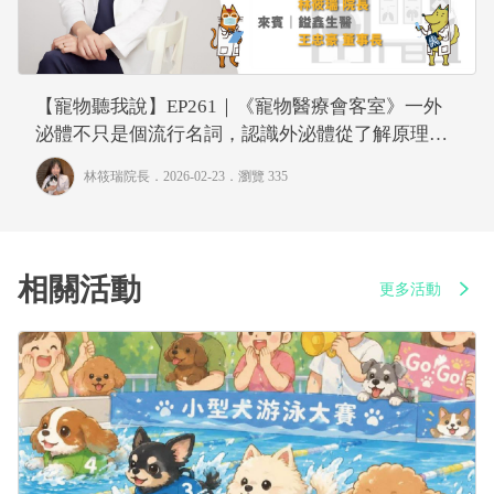
【寵物聽我說】EP261｜《寵物醫療會客室》一外
泌體不只是個流行名詞，認識外泌體從了解原理開
始
林筱瑞院長
．2026-02-23．
瀏覽 335
相關活動
更多活動