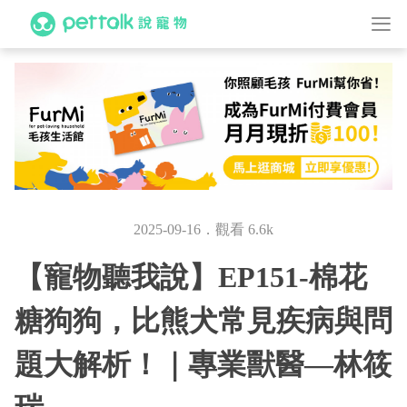
2025-09-16．觀看 6.6k
【寵物聽我說】EP151-棉花
糖狗狗，比熊犬常見疾病與問
題大解析！｜專業獸醫—林筱