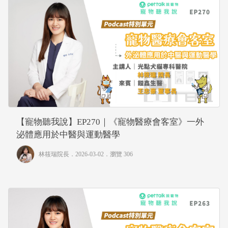
【寵物聽我說】EP270｜《寵物醫療會客室》一外
泌體應用於中醫與運動醫學
林筱瑞院長
．2026-03-02．
瀏覽 306