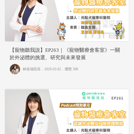
【寵物聽我說】EP263｜《寵物醫療會客室》一關
於外泌體的挑選、研究與未來發展
林筱瑞院長
．2026-03-02．
瀏覽 308