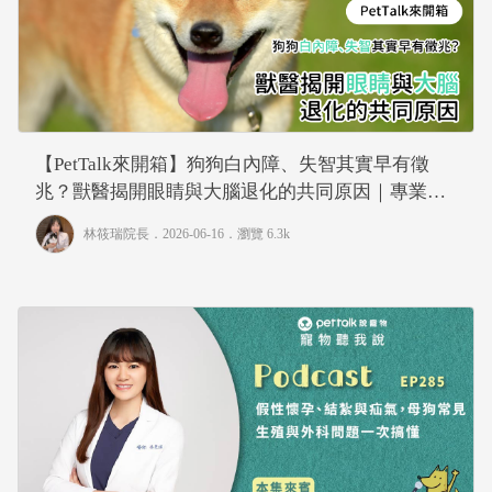
【PetTalk來開箱】狗狗白內障、失智其實早有徵
兆？獸醫揭開眼睛與大腦退化的共同原因｜專業獸
醫—林筱瑞
林筱瑞院長
．2026-06-16．
瀏覽 6.3k