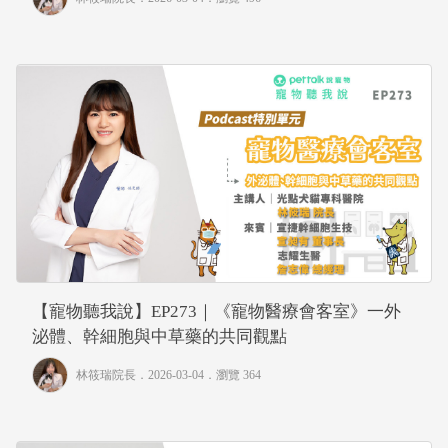
【寵物聽我說】EP273｜《寵物醫療會客室》一外
泌體、幹細胞與中草藥的共同觀點
林筱瑞院長
．2026-03-04．
瀏覽 364