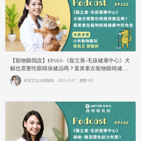
【寵物聽我說】EP163-《寵立善-毛孩健康中心》犬
貓也需要吃眼睛保健品嗎？葉黃素在寵物眼睛健康
中的角色｜專業獸醫—程若芷
程若芷主治獸醫師
．2025-10-07．
瀏覽 935