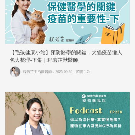
【毛孩健康小站】預防醫學的關鍵，犬貓疫苗懶人
包大整理-下集｜程若芷獸醫師
程若芷主治獸醫師
．2025-09-30．
瀏覽 1.7k