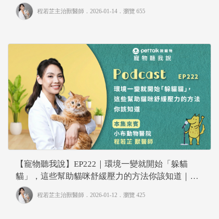
程若芷主治獸醫師
．2026-01-14．
瀏覽 655
【寵物聽我說】EP222｜環境一變就開始「躲貓
貓」，這些幫助貓咪舒緩壓力的方法你該知道｜專
業獸醫—程若芷
程若芷主治獸醫師
．2026-01-12．
瀏覽 425