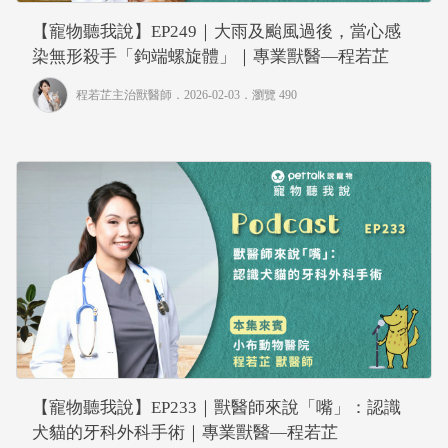
【寵物聽我說】EP249｜大雨及颱風過後，當心感
染無形殺手「鉤端螺旋體」｜專業獸醫—程若芷
程若芷主治獸醫師
．2026-02-03．
瀏覽 490
【寵物聽我說】EP233｜獸醫師來說「嘴」：認識
犬貓的牙科外科手術｜專業獸醫—程若芷