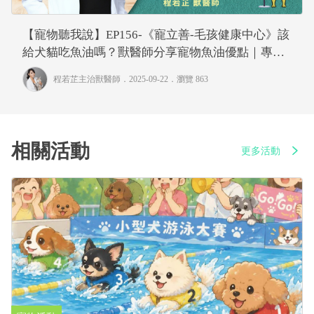
【寵物聽我說】EP156-《寵立善-毛孩健康中心》該
給犬貓吃魚油嗎？獸醫師分享寵物魚油優點｜專業
獸醫—程若芷
程若芷主治獸醫師
．2025-09-22．
瀏覽 863
相關活動
更多活動