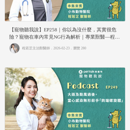
【寵物聽我說】EP258｜你以為沒什麼，其實很危
險？寵物在車內常見NG行為解析｜專業獸醫—程若
芷
程若芷主治獸醫師
．2026-02-23．
瀏覽 280