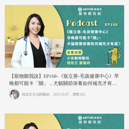
【寵物聽我說】EP168-《寵立善-毛孩健康中心》早
晚都可能卡「關」，犬貓關節保養如何補充才有
感？｜專業獸醫—程若芷
程若芷主治獸醫師
．2025-10-07．
瀏覽 822