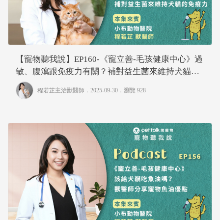
【寵物聽我說】EP160-《寵立善-毛孩健康中心》過
敏、腹瀉跟免疫力有關？補對益生菌來維持犬貓的
免疫力｜專業獸醫—程若芷
程若芷主治獸醫師
．2025-09-30．
瀏覽 928