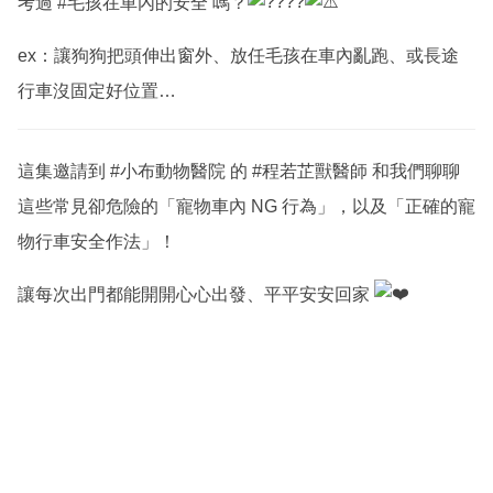
考過
#毛孩在車內的安全
嗎？
ex：讓狗狗把頭伸出窗外、放任毛孩在車內亂跑、或長途
行車沒固定好位置…
這集邀請到
#小布動物醫院
的
#程若芷獸醫師
和我們聊聊
這些常見卻危險的「寵物車內 NG 行為」，以及「正確的寵
物行車安全作法」！
讓每次出門都能開開心心出發、平平安安回家