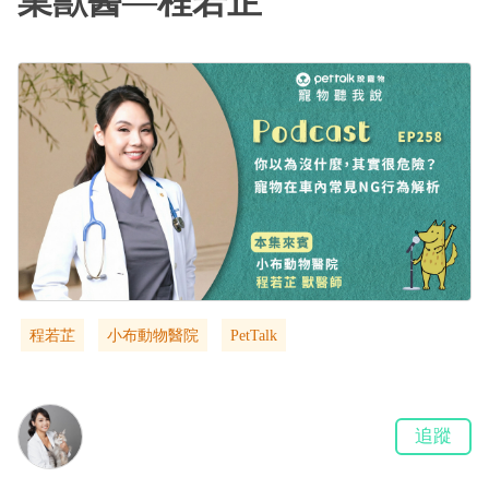
業獸醫—程若芷
程若芷
小布動物醫院
PetTalk
追蹤