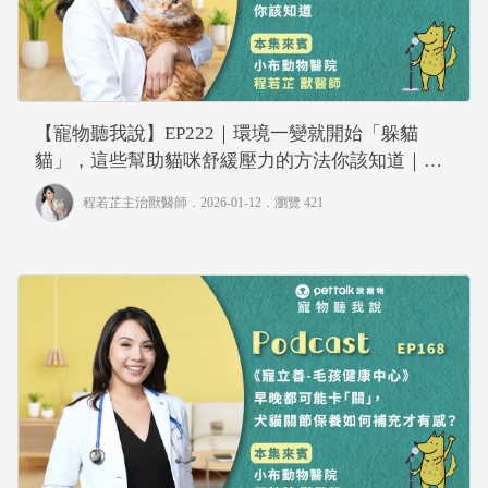
【寵物聽我說】EP222｜環境一變就開始「躲貓
貓」，這些幫助貓咪舒緩壓力的方法你該知道｜專
業獸醫—程若芷
程若芷主治獸醫師
．2026-01-12．
瀏覽 421