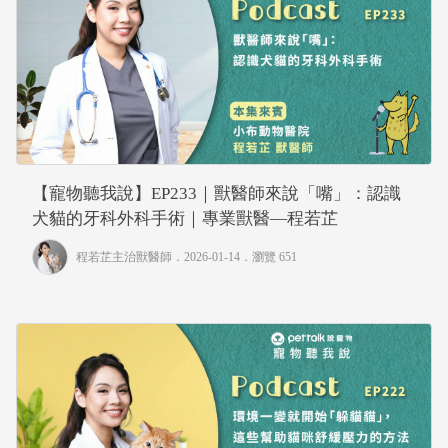
【寵物聽我說】EP233｜獸醫師來說「嘴」：認識
犬貓的牙科外科手術｜專業獸醫—程若芷
程若芷主治獸醫師
．2026-01-14．
瀏覽 651