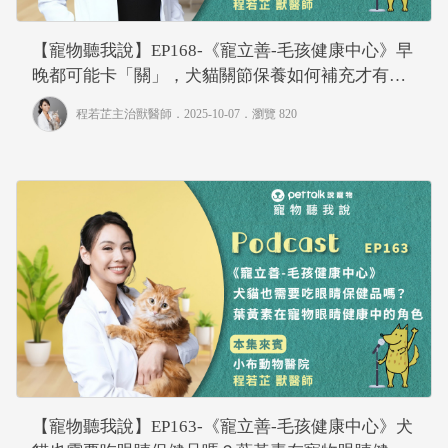
【寵物聽我說】EP168-《寵立善-毛孩健康中心》早
晚都可能卡「關」，犬貓關節保養如何補充才有
感？｜專業獸醫—程若芷
程若芷主治獸醫師
．2025-10-07．
瀏覽 820
【寵物聽我說】EP163-《寵立善-毛孩健康中心》犬