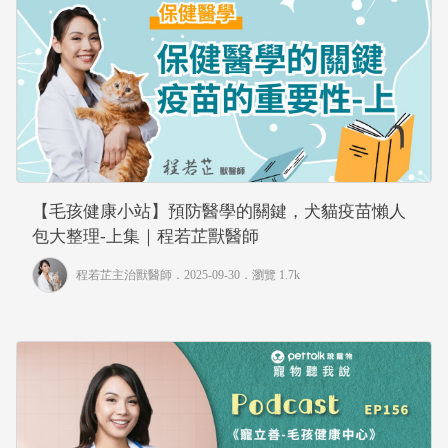
【毛孩健康小站】預防醫學的關鍵，犬貓疫苗懶人
包大整理-上集｜程若芷獸醫師
程若芷主治獸醫師
．2025-09-30．
瀏覽 1.7k