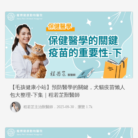
【毛孩健康小站】預防醫學的關鍵，犬貓疫苗懶人
包大整理-下集｜程若芷獸醫師
程若芷主治獸醫師
．2025-09-30．
瀏覽 1.7k