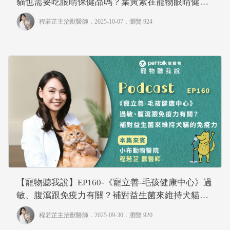
貓也需要吃眼睛保健品嗎？葉黃素在寵物眼睛健康
中的角色｜專業獸醫—程若芷
程若芷主治獸醫師
．2025-10-07．
瀏覽 924
【寵物聽我說】EP160-《寵立善-毛孩健康中心》過
敏、腹瀉跟免疫力有關？補對益生菌來維持犬貓的
免疫力｜專業獸醫—程若芷
程若芷主治獸醫師
．2025-09-30．
瀏覽 920