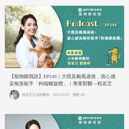
【寵物聽我說】EP249｜大雨及颱風過後，當心感
染無形殺手「鉤端螺旋體」｜專業獸醫—程若芷
程若芷主治獸醫師
．2026-02-03．
瀏覽 481