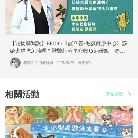
【寵物聽我說】EP156-《寵立善-毛孩健康中心》該
給犬貓吃魚油嗎？獸醫師分享寵物魚油優點｜專業
獸醫—程若芷
程若芷主治獸醫師
．2025-09-22．
瀏覽 858
相關活動
更多活動