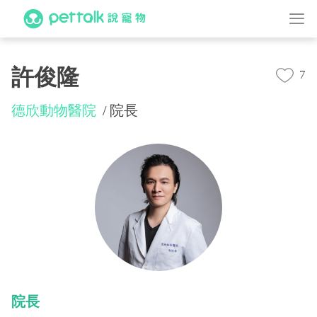
許俊隆
7
德欣動物醫院
院長
院長