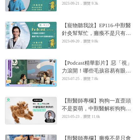
有眼睛問題？｜專業獸醫—許
2023-09-21．
瀏覽 9.3k
俊隆
【寵物聽我說】EP116-中獸醫
針灸幫幫忙，癱瘓不是只有年
長動物會發生！｜專業獸醫—
2023-09-20．
瀏覽 9.8k
許俊隆
【Podcast精華影片】惡「視」
力滾開！哪些毛孩容易有眼睛
問題？｜專業獸醫—許俊隆
2023-07-25．
瀏覽 7.8k
【獸醫師專欄】狗狗一直歪頭
不是耍萌，中獸醫解析狗狗的
前庭症候群｜專業獸醫—許俊
2023-05-23．
瀏覽 11.6k
隆
【獸醫師專欄】癱瘓不是只會