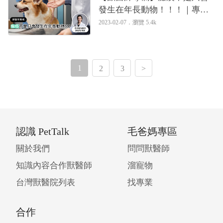
發生在年長動物！！！｜專業
獸醫—許俊隆
2023-02-07．
瀏覽 5.4k
1
2
3
>
認識 PetTalk
毛爸媽專區
關於我們
問問獸醫師
知識內容合作獸醫師
溜寵物
台灣獸醫院列表
找專業
合作