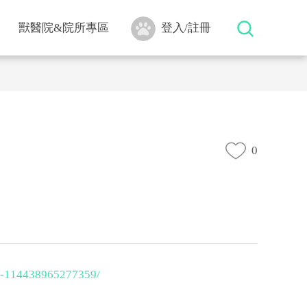
獸醫院&院所專區
登入/註冊
0
114438965277359/