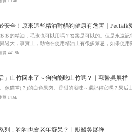
瀏覽 10.4k
於安全！原來這些精油對貓狗健康有危害｜PetTalk
多多的精油，毛孩也可以用嗎？答案是可以的。但是永遠記
異過大，事實上，動物在使用精油上有很多禁忌，如果使用
瀏覽 441.9k
后」山竹回來了～狗狗能吃山竹嗎？｜獸醫吳展祥
、像貓掌(？)的白色果肉、香甜的滋味～還記得它嗎？果后
瀏覽 14.6k
系列：狗狗也會老年癡呆？｜獸醫吳展祥