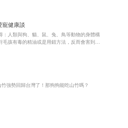
愛寵健康談
得：人類與狗、貓、鼠、兔、鳥等動物的身體構
對毛孩有毒的精油或是用錯方法，反而會害到牠
山竹強勢回歸台灣了！那狗狗能吃山竹嗎？