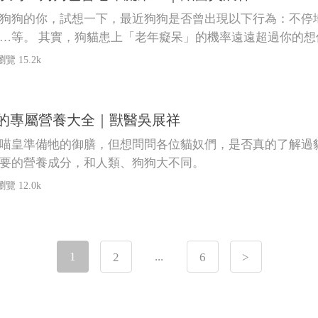
狗狗的你，試想一下，最近狗狗是否曾出現以下行為：不停
…等。 其實，狗貓患上「老年癡呆」的機率遠遠超過你的想
瀏覽 15.2k
的專屬營養大全｜獸醫吳展祥
喵皇準備牠的御膳，但想問問各位貓奴們，是否真的了解過
要的營養成分，和人類、狗狗大不同。
瀏覽 12.0k
1
...
2
6
>