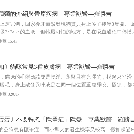
種類的介紹與帶原疾病｜專業獸醫—羅勝吉
上遛完狗，回家後才赫然發現狗寶貝身上多了幾隻8隻腳、
吸2~3c.c.的血液，但牠最可怕的地方，是在吸血過程中
輸血急救！這次就要介紹不同種類的壁蝨，其主要帶原的疾
瀏覽 16.4k
知〕貓咪常見3種皮膚病｜專業獸醫—羅勝吉
，貓咪的毛髮應該要是乾淨、蓬鬆且有光澤的，摸起來平滑
脫毛，身上散發異味或是在同一個位置重複舔咬、搔抓，都
瀏覽 320.8k
蛋蛋〕不要輕忽「隱睪症」隱憂｜專業獸醫—羅勝
2%的公狗患有隱睪症，而小型犬的發生機率又較高，假如超過