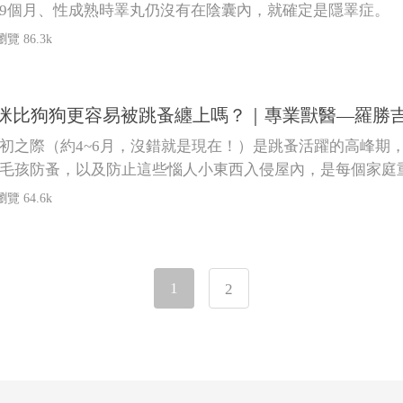
9個月、性成熟時睪丸仍沒有在陰囊內，就確定是隱睪症。
瀏覽 86.3k
咪比狗狗更容易被跳蚤纏上嗎？｜專業獸醫—羅勝
初之際（約4~6月，沒錯就是現在！）是跳蚤活躍的高峰期
毛孩防蚤，以及防止這些惱人小東西入侵屋內，是每個家庭
瀏覽 64.6k
1
2