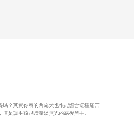
覺嗎？其實你養的西施犬也很能體會這種痛苦
，這是讓毛孩眼睛黯淡無光的幕後黑手。