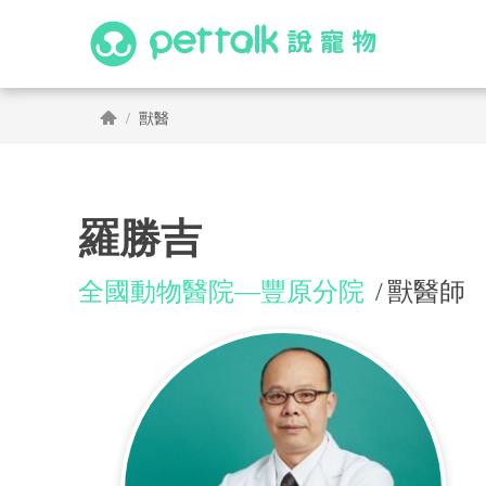
獸醫
羅勝吉
全國動物醫院—豐原分院
獸醫師