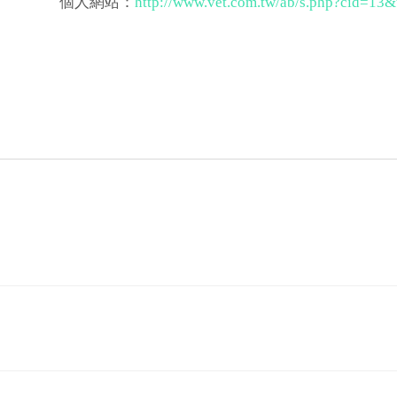
個人網站：
http://www.vet.com.tw/ab/s.php?cid=13&