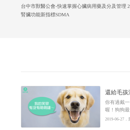
台中市獸醫公會-快速掌握心臟病用藥及分及管理 20
腎臟功能新指標SDMA
還給毛孩
你有過戴一
喔！狗狗最
2019-06-27．