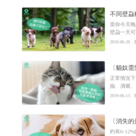
不同壁蝨
當你今天晚
壁蝨一天可
會需要緊急
2019-06-20．
〔貓奴需
正常情況下
痂、潰瘍、
2019-06-13．
〔消失的
約有6-1