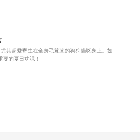
吉
，尤其超愛寄生在全身毛茸茸的狗狗貓咪身上。如
重要的夏日功課！