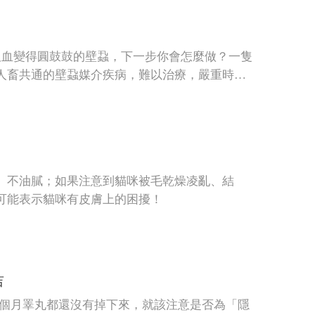
吸血變得圓鼓鼓的壁蝨，下一步你會怎麼做？一隻
傳播人畜共通的壁蝨媒介疾病，難以治療，嚴重時還
病有哪些。
、不油膩；如果注意到貓咪被毛乾燥凌亂、結
可能表示貓咪有皮膚上的困擾！
吉
6個月睪丸都還沒有掉下來，就該注意是否為「隱