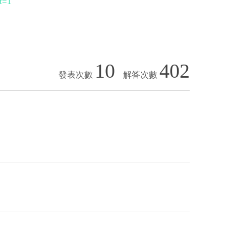
t=1
10
402