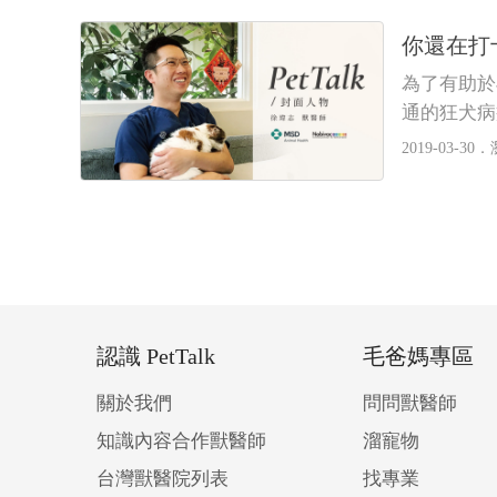
你還在打
為了有助於
通的狂犬病
疫苗施打上
2019-03-30．
認識 PetTalk
毛爸媽專區
關於我們
問問獸醫師
知識內容合作獸醫師
溜寵物
台灣獸醫院列表
找專業