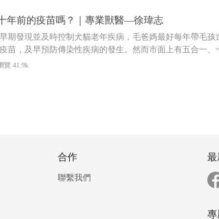
十年前的疫苗嗎？｜專業獸醫—徐瑋志
早期發現並及時控制犬貓老年疾病，毛爸媽最好每年帶毛孩
疫苗，及早預防傳染性疾病的發生。然而市面上有五合一、
應該注意哪些事呢？
瀏覽 41.9k
合作
最
聯繫我們
專