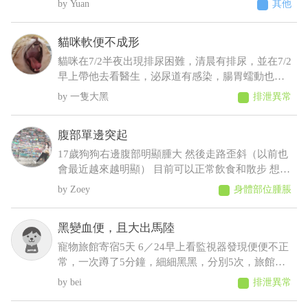
Yuan
其他
上十點才給牠吃過 增加了散步次數 結果好像更糟
糕⋯好像還有點頻尿的症狀 不過牠又不太喝水 我們
貓咪軟便不成形
都是罐頭加水或羊奶稀釋給牠才會喝 這樣子可能是
什麼疾病呀 建議要做什麼檢查呢
貓咪在7/2半夜出現排尿困難，清晨有排尿，並在7/2
早上帶他去看醫生，泌尿道有感染，腸胃蠕動也變
慢，目前在吃消炎藥和胃藥，昨日貓咪排便時軟便
一隻大黑
排泄異常
但有成型，而今日排便軟便並未成型，貓咪在前陣
子治療尿閉時，吃藥時也有出現軟便，但一樣是有
腹部單邊突起
成型的
17歲狗狗右邊腹部明顯腫大 然後走路歪斜（以前也
會最近越來越明顯） 目前可以正常飲食和散步 想請
問可能會是什麼狀況，謝謝
Zoey
身體部位腫脹
黑變血便，且大出馬陸
寵物旅館寄宿5天 6／24早上看監視器發現便便不正
常，一次蹲了5分鐘，細細黑黑，分別5次，旅館通
報早上吐 中午接回，回來不進食，只喝水，且晚間
bei
排泄異常
拉了2次黑便〔帶紅果凍型態的晶體〕 6／25 清晨
3:00，饅頭大了滿地血便，並且大了一小節馬陸出