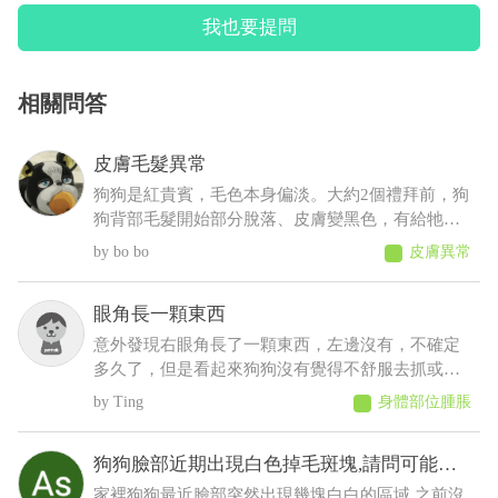
我也要提問
相關問答
皮膚毛髮異常
狗狗是紅貴賓，毛色本身偏淡。大約2個禮拜前，狗
狗背部毛髮開始部分脫落、皮膚變黑色，有給牠擦
人類的藥物(不知道會不會怎樣......)，也有帶去看獸
bo bo
皮膚異常
醫，但獸醫說這是正常老化不會怎樣，可是牠才5
歲，其餘飲食、排便、作息、精神則沒有問題
眼角長一顆東西
意外發現右眼角長了一顆東西，左邊沒有，不確定
多久了，但是看起來狗狗沒有覺得不舒服去抓或流
眼淚等等之類的，想請問這是什麼？會不會影響眼
Ting
身體部位腫脹
睛
狗狗臉部近期出現白色掉毛斑塊,請問可能是
什麼原因
家裡狗狗最近臉部突然出現幾塊白白的區域,之前沒