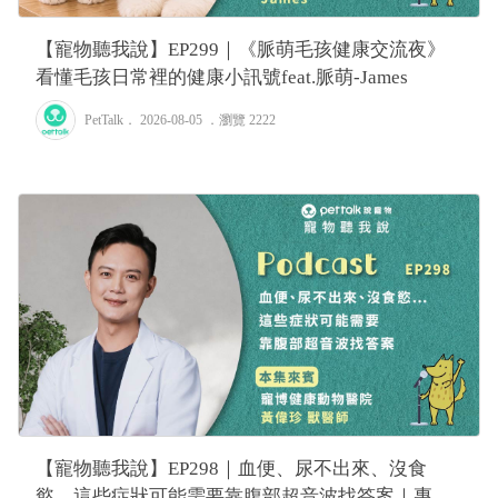
【寵物聽我說】EP299｜《脈萌毛孩健康交流夜》
看懂毛孩日常裡的健康小訊號feat.脈萌-James
PetTalk
． 2026-08-05 ．
瀏覽 2222
【寵物聽我說】EP298｜血便、尿不出來、沒食
慾…這些症狀可能需要靠腹部超音波找答案｜專業