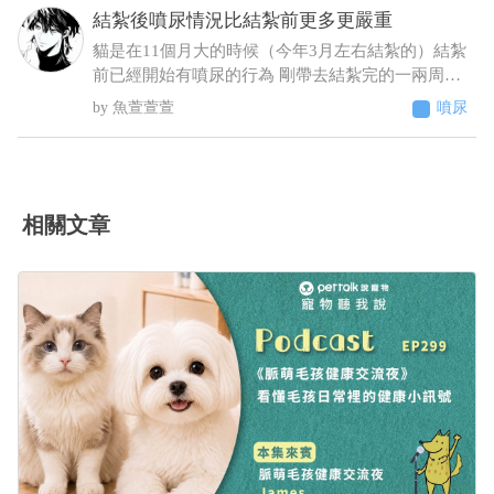
結紮後噴尿情況比結紮前更多更嚴重
來！ 6／25下午帶去旅館指定的獸醫院看診 肛門觸
診完，醫生判斷潰瘍性結直腸炎，隨即打了制酸
貓是在11個月大的時候（今年3月左右結紮的）結紮
劑，給了胃粘膜保護劑跟止瀉 7/2告知旅館回診血檢
前已經開始有噴尿的行為 剛帶去結紮完的一兩周基
期中這三項不正常BUN66/RBC9.13/ALT87，旅館改
本沒噴尿 之後的時間經常噴尿 原先只是床旁邊的牆
魚萱萱萱
噴尿
口說不是他們的問題，沒證據足以判斷是馬陸造成
壁 到後來床頭櫃、衣櫃、電腦螢幕、電腦主機 連在
的！ 並提供監視器，6／23下午便便型態還正常，
貓砂盆裡都噴（有正常排尿）整個家基本上都被他
24凌晨他們說正常，但我看已經很怪了 勞煩醫生幫
噴了 至今仍未改善而且還越來越嚴重（噴的範圍越
我看一下，謝謝
來越多 甚至剛噴完牆壁不到10秒又去噴衣櫃）這種
情況該怎麼解決 被噴到很崩潰想送養了
相關文章