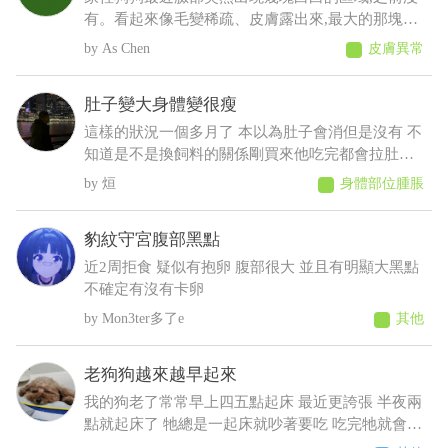
有。看起來像毛變稀疏、皮膚露出來,最大的那塊有
點像有皮屑,但沒有看到流血、 化膿或明顯紅腫。
As Chen
皮膚異常
狗狗目前看起來精神、食慾都正常,也沒有一直抓臉
或磨臉,不知道這樣比較像是黴菌、毛囊蟲,還是有其
肚子變大身體變很瘦
他皮膚問題?
這樣的狀況一個多月了 本以為肚子會消但是沒有 不
知道是不是換飼料的關係剛買來他吃完都會拉肚子
後來就少量多餐就比較不會拉了以前飼料都吃很快
烜
身體部位腫脹
現在都吃很慢有時候還沒有吃完 反而人在吃的他都
想吃 肚子摸起來軟軟的 身體有時候會抖 剪完毛到
豹紋守宮腹部黑點
現在沒長多少出來變很瘦看得到肋骨 請問醫師這是
什麼狀況????????
近2周拒食 疑似有抱卵 腹部很大 並且有明顯大黑點
不確定有沒有卡卵
Mon3ter多了e
其他
老狗狗越來越早起來
我的狗老了常常早上四五點起床 最近更誇張 半夜兩
點就起床了 牠總是一起床就吵著要吃 吃完牠就會乖
乖睡回去 不吃牠就一直抓門一直來回踱步 我明明晚