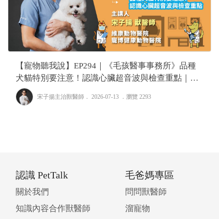
【寵物聽我說】EP294｜《毛孩醫事事務所》品種
犬貓特別要注意！認識心臟超音波與檢查重點｜專
業獸醫—宋子揚
宋子揚主治獸醫師
． 2026-07-13 ．
瀏覽 2293
認識 PetTalk
毛爸媽專區
關於我們
問問獸醫師
知識內容合作獸醫師
溜寵物