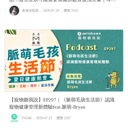
獸醫—黃偉珍
黃偉珍院長
． 2026-07-29 ．
瀏覽 2332
【寵物聽我說】EP297｜《脈萌毛孩生活節》認識
寵物健康管理新體驗feat.脈萌-Bryan
PetTalk
． 2026-07-23 ．
瀏覽 2267