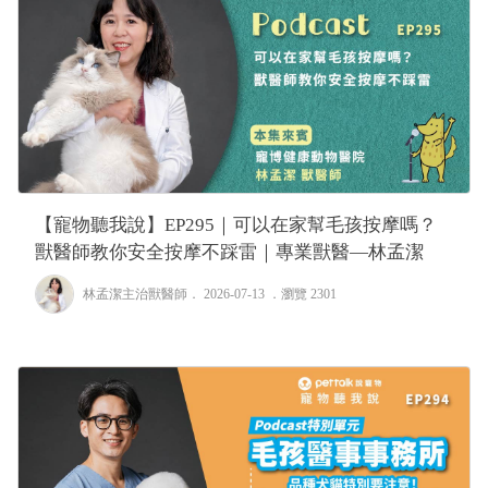
【寵物聽我說】EP295｜可以在家幫毛孩按摩嗎？
獸醫師教你安全按摩不踩雷｜專業獸醫—林孟潔
林孟潔主治獸醫師
． 2026-07-13 ．
瀏覽 2301