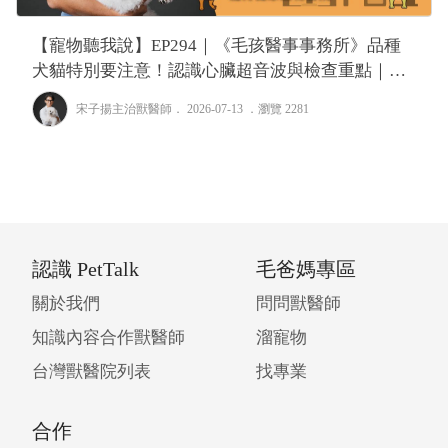
【寵物聽我說】EP294｜《毛孩醫事事務所》品種
犬貓特別要注意！認識心臟超音波與檢查重點｜專
業獸醫—宋子揚
宋子揚主治獸醫師
． 2026-07-13 ．
瀏覽 2281
認識 PetTalk
毛爸媽專區
關於我們
問問獸醫師
知識內容合作獸醫師
溜寵物
台灣獸醫院列表
找專業
合作