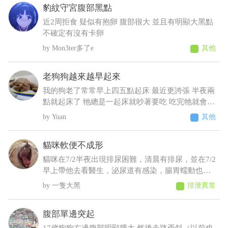
豹紋守宮腹部黑點
現在沒長多少出來變很瘦看得到肋骨 請問醫師這是
什麼狀況????????
近2周拒食 疑似有抱卵 腹部很大 並且有明顯大黑點
不確定有沒有卡卵
Mon3ter多了e
其他
老狗狗越來越早起來
我的狗老了常常早上四五點起床 最近更誇張 半夜兩
點就起床了 牠總是一起床就吵著要吃 吃完牠就會乖
乖睡回去 不吃牠就一直抓門一直來回踱步 我明明晚
Yuan
其他
上十點才給牠吃過 增加了散步次數 結果好像更糟
糕⋯好像還有點頻尿的症狀 不過牠又不太喝水 我們
貓咪軟便不成形
都是罐頭加水或羊奶稀釋給牠才會喝 這樣子可能是
什麼疾病呀 建議要做什麼檢查呢
貓咪在7/2半夜出現排尿困難，清晨有排尿，並在7/2
早上帶他去看醫生，泌尿道有感染，腸胃蠕動也變
慢，目前在吃消炎藥和胃藥，昨日貓咪排便時軟便
一隻大黑
排泄異常
但有成型，而今日排便軟便並未成型，貓咪在前陣
子治療尿閉時，吃藥時也有出現軟便，但一樣是有
腹部單邊突起
成型的