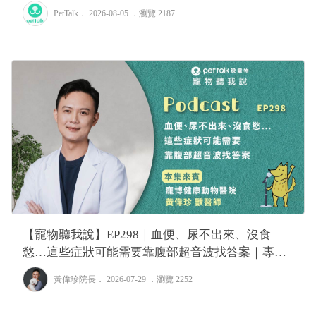
PetTalk
． 2026-08-05 ．
瀏覽 2187
【寵物聽我說】EP298｜血便、尿不出來、沒食
慾…這些症狀可能需要靠腹部超音波找答案｜專業
獸醫—黃偉珍
黃偉珍院長
． 2026-07-29 ．
瀏覽 2252