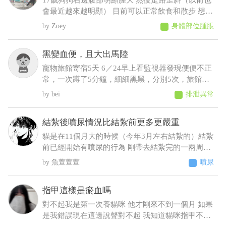
17歲狗狗右邊腹部明顯腫大 然後走路歪斜（以前也
會最近越來越明顯） 目前可以正常飲食和散步 想請
問可能會是什麼狀況，謝謝
Zoey
身體部位腫脹
黑變血便，且大出馬陸
寵物旅館寄宿5天 6／24早上看監視器發現便便不正
常，一次蹲了5分鐘，細細黑黑，分別5次，旅館通
報早上吐 中午接回，回來不進食，只喝水，且晚間
bei
排泄異常
拉了2次黑便〔帶紅果凍型態的晶體〕 6／25 清晨
3:00，饅頭大了滿地血便，並且大了一小節馬陸出
結紮後噴尿情況比結紮前更多更嚴重
來！ 6／25下午帶去旅館指定的獸醫院看診 肛門觸
診完，醫生判斷潰瘍性結直腸炎，隨即打了制酸
貓是在11個月大的時候（今年3月左右結紮的）結紮
劑，給了胃粘膜保護劑跟止瀉 7/2告知旅館回診血檢
前已經開始有噴尿的行為 剛帶去結紮完的一兩周基
期中這三項不正常BUN66/RBC9.13/ALT87，旅館改
本沒噴尿 之後的時間經常噴尿 原先只是床旁邊的牆
魚萱萱萱
噴尿
口說不是他們的問題，沒證據足以判斷是馬陸造成
壁 到後來床頭櫃、衣櫃、電腦螢幕、電腦主機 連在
的！ 並提供監視器，6／23下午便便型態還正常，
貓砂盆裡都噴（有正常排尿）整個家基本上都被他
指甲這樣是瘀血嗎
24凌晨他們說正常，但我看已經很怪了 勞煩醫生幫
噴了 至今仍未改善而且還越來越嚴重（噴的範圍越
我看一下，謝謝
來越多 甚至剛噴完牆壁不到10秒又去噴衣櫃）這種
對不起我是第一次養貓咪 他才剛來不到一個月 如果
情況該怎麼解決 被噴到很崩潰想送養了
是我錯誤現在這邊說聲對不起 我知道貓咪指甲不能