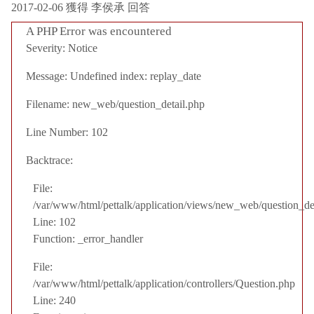
2017-02-06 獲得 李侯承 回答
A PHP Error was encountered
Severity: Notice
Message: Undefined index: replay_date
Filename: new_web/question_detail.php
Line Number: 102
Backtrace:
File:
/var/www/html/pettalk/application/views/new_web/question_de
Line: 102
Function: _error_handler
File:
/var/www/html/pettalk/application/controllers/Question.php
Line: 240