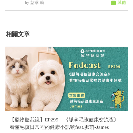
剪太深 我有先做功課 上一次剪完大概兩個禮拜 我
慈孝 賴
其他
今天要幫他剪的時候發現他很抗拒 一看發現他腳有
點瘀血的感覺 他走路都沒有一拐一拐的 如果真的是
瘀青我應該怎麼照顧他 直接帶去寵物醫院會比較好
嗎
相關文章
【寵物聽我說】EP299｜《脈萌毛孩健康交流夜》
看懂毛孩日常裡的健康小訊號feat.脈萌-James