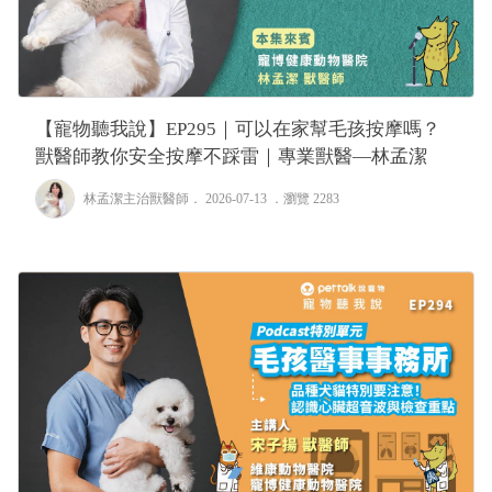
【寵物聽我說】EP295｜可以在家幫毛孩按摩嗎？
獸醫師教你安全按摩不踩雷｜專業獸醫—林孟潔
林孟潔主治獸醫師
． 2026-07-13 ．
瀏覽 2283