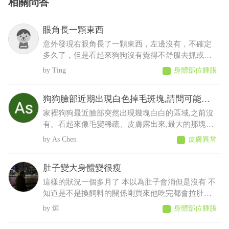
相關問答
眼角長一顆東西
意外發現右眼角長了一顆東西，左邊沒有，不確定
多久了，但是看起來狗狗沒有覺得不舒服去抓或流
眼淚等等之類的，想請問這是什麼？會不會影響眼
Ting
身體部位腫脹
睛
狗狗臉部近期出現白色掉毛斑塊,請問可能是
什麼原因
家裡狗狗最近臉部突然出現幾塊白白的區域,之前沒
有。看起來像毛變稀疏、皮膚露出來,最大的那塊有
點像有皮屑,但沒有看到流血、 化膿或明顯紅腫。
As Chen
皮膚異常
狗狗目前看起來精神、食慾都正常,也沒有一直抓臉
或磨臉,不知道這樣比較像是黴菌、毛囊蟲,還是有其
肚子變大身體變很瘦
他皮膚問題?
這樣的狀況一個多月了 本以為肚子會消但是沒有 不
知道是不是換飼料的關係剛買來他吃完都會拉肚子
後來就少量多餐就比較不會拉了以前飼料都吃很快
烜
身體部位腫脹
現在都吃很慢有時候還沒有吃完 反而人在吃的他都
想吃 肚子摸起來軟軟的 身體有時候會抖 剪完毛到