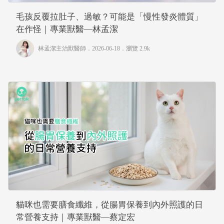
毛孩反覆拉肚子、過敏？可能是「慢性發炎體質」
在作怪｜專業獸醫—林孟潔
林孟潔主治獸醫師
．2026-06-18．
瀏覽 2.9k
貓咪也需要膳食纖維，從腸胃保養到內外照護的日
常營養支持｜專業獸醫—蔡定宏