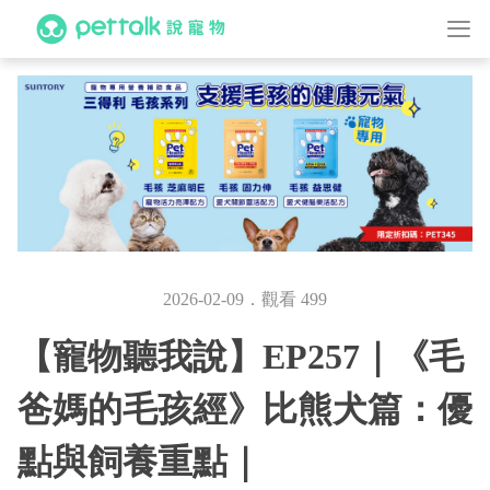
2026-02-09．觀看 499
【寵物聽我說】EP257｜《毛
爸媽的毛孩經》比熊犬篇：優
點與飼養重點｜