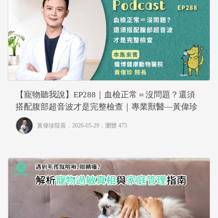
【寵物聽我說】EP288｜血檢正常＝沒問題？還須
搭配腹部超音波才是完整檢查｜專業獸醫—黃偉珍
黃偉珍院長
．2026-05-29．
瀏覽 475