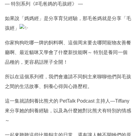
— 特別系列《
#毛爸媽的毛孩經
》 —
如果說「媽媽經」是分享育兒經驗，那毛爸媽就是分享「毛
孩經」
你家狗狗吃哪一牌的飼料啊、這個周末要去哪間寵物友善餐
廳啊、最近貓咪又學會了什麼新技能啊～ 特別是養同一個
品種的，更容易話匣子全開！
所以在這個系列裡，我們會邀請不同飼主來聊聊他們與毛孩
之間的生活故事、飼養心得與心路歷程。
這一集就請飼養比熊犬的 PetTalk Podcast 主持人—Tiffany
來分享她的飼養經驗，以及為什麼她對比熊犬有特別的情感
～
一起來聽聽這些比熊飼主的日常，還有讓人離不開牠們的原