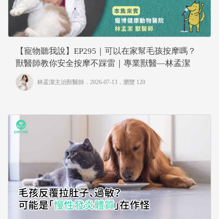
【寵物聽我說】EP295｜可以在家幫毛孩按摩嗎？
獸醫師教你安全按摩不踩雷｜專業獸醫—林孟潔
林孟潔主治獸醫師
．2026-07-13．
瀏覽 120