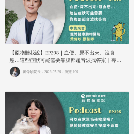
【寵物聽我說】EP298｜血便、尿不出來、沒食
慾…這些症狀可能需要靠腹部超音波找答案｜專業
獸醫—黃偉珍
黃偉珍院長
．2026-07-29．
瀏覽 109