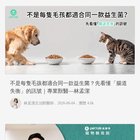
不是每隻毛孩都適合同一款益生菌？先看懂「腸道
失衡」的訊號｜專業獸醫—林孟潔
林孟潔主治獸醫師
．2026-06-04．
瀏覽 4.0k