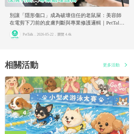
別讓「隱形傷口」成為破壞信任的老鼠屎：美容師
在電剪下刀前的皮膚判斷與專業修護邏輯｜PetTalk
愛寵健康談
PetTalk
．2026-05-22．
瀏覽 4.4k
相關活動
更多活動